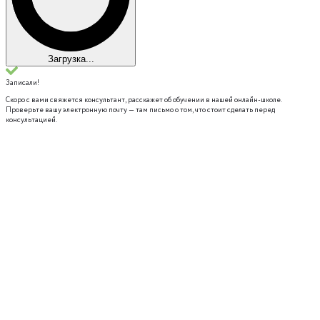
Загрузка...
Записали!
Скоро с вами свяжется консультант, расскажет об обучении в нашей онлайн-школе.
Проверьте вашу электронную почту — там письмо о том, что стоит сделать перед
консультацией.