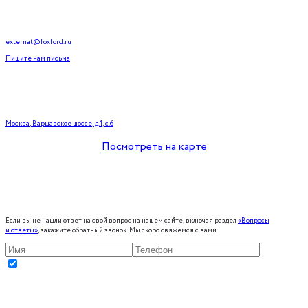
externat@foxford.ru
Пишите нам письма
Москва, Варшавское шоссе, д.1, с.6
Посмотреть на карте
Если вы не нашли ответ на свой вопрос на нашем сайте, включая раздел
«Вопросы
и ответы»
, закажите обратный звонок. Мы скоро свяжемся с вами.