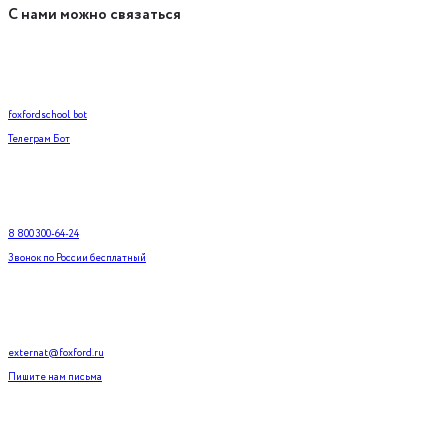
С нами можно связаться
foxfordschool_bot
Телеграм Бот
8 800 300-64-24
Звонок по России бесплатный
externat@foxford.ru
Пишите нам письма