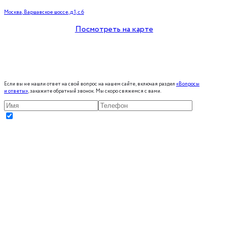
Москва, Варшавское шоссе, д.1, с.6
Посмотреть на карте
Если вы не нашли ответ на свой вопрос на нашем сайте, включая раздел
«Вопросы
и ответы»
, закажите обратный звонок. Мы скоро свяжемся с вами.