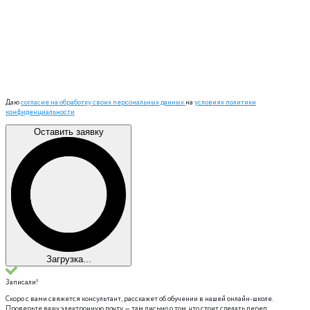
Даю
согласие на обработку своих персональных данных
на
условиях политики
конфиденциальности
Оставить заявку
Загрузка...
Записали!
Скоро с вами свяжется консультант, расскажет об обучении в нашей онлайн-школе.
Проверьте вашу электронную почту — там письмо о том, что стоит сделать перед