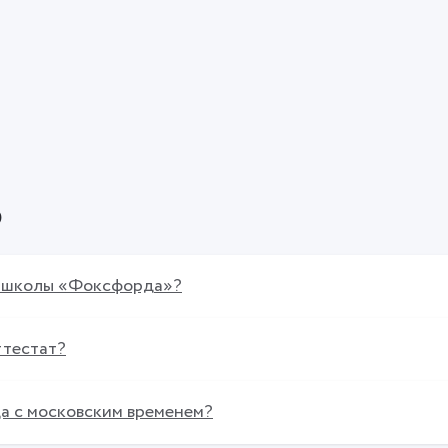
о
й школы «Фоксфорда»?
ттестат?
ца с московским временем?