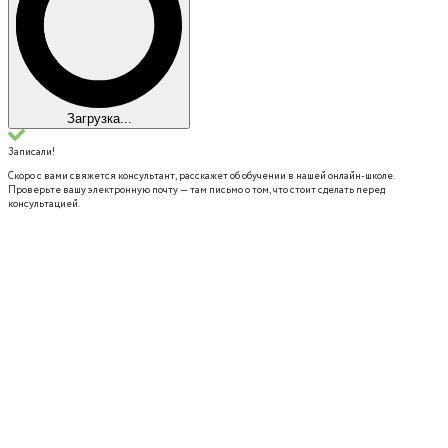
Загрузка...
Записали!
Скоро с вами свяжется консультант, расскажет об обучении в нашей онлайн-школе.
Проверьте вашу электронную почту — там письмо о том, что стоит сделать перед
консультацией.