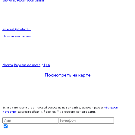
Звонок по России бесплатный
externat@foxford.ru
Пишите нам письма
Москва, Варшавское шоссе, д.1, с.6
Посмотреть на карте
Если вы не нашли ответ на свой вопрос на нашем сайте, включая раздел
«Вопросы
и ответы»
, закажите обратный звонок. Мы скоро свяжемся с вами.