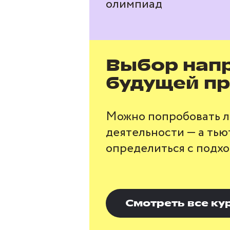
олимпиад
Выбор нап
будущей п
Можно попробовать 
деятельности — а ть
определиться с подх
Смотреть все ку