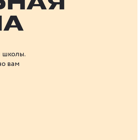
ЬНАЯ
МА
 школы.
но вам