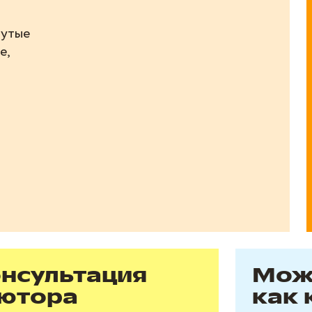
рутые
е,
нсультация
Мож
ютора
как 