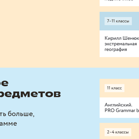
ое
предметов
ть больше,
рамме