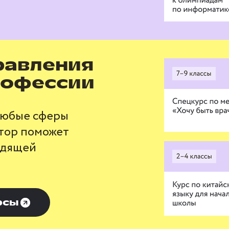
равления
рофессии
любые сферы
ютор поможет
одящей
рсы