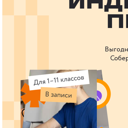
ИНД
П
Выгодн
Собер