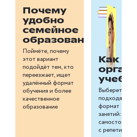
Почему
удобно
семейное
образование
Поймёте, почему
Как
этот вариант
подойдёт тем, кто
орган
переезжает, ищет
учебу
удалённый формат
Выберете
обучения и более
подходящий
качественное
формат
образование
занятий:
самостоятель
с репетиторо