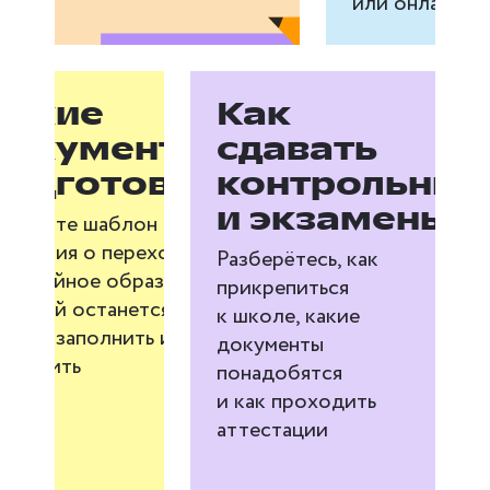
или онлайн
Какие
Как
документы
сдавать
подготовить
контрольные
и экзамены
олучите шаблон
аявления о переходе
Разберётесь, как
а семейное образование,
прикрепиться
оторый останется
к школе, какие
олько заполнить и
документы
тправить
понадобятся
и как проходить
аттестации