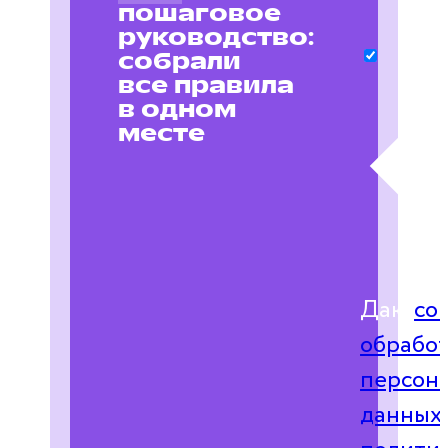
пошаговое
руководство:
собрали
все правила
в одном
месте
Даю
со
обработ
персон
данных