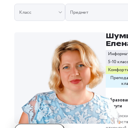
Класс
Предмет
Шум
Елен
Информа
5-10 клас
Комфортн
Препода
кл
Образова
заслуги
Московск
государст
открытый