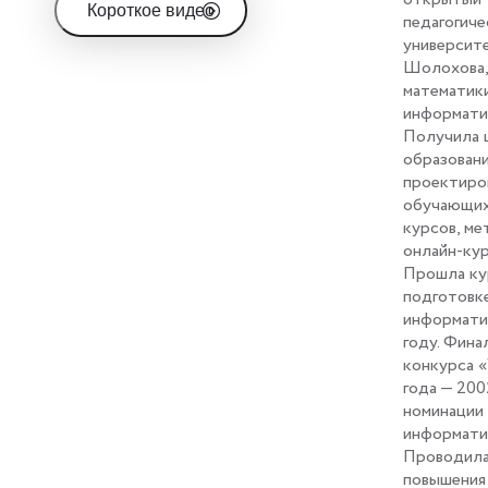
Короткое видео
педагогиче
университе
Шолохова,
математик
информати
Получила 
образовани
проектиро
обучающих
курсов, м
онлайн-кур
Прошла ку
подготовке
информати
году. Фина
конкурса 
года — 200
номинации
информати
Проводила
повышения