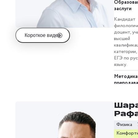
Образова
перевёрнут
организует
заслуги
когда вед
играет учен
Кандидат
преподава
филологиче
направляет
доцент, уч
Короткое видео
активизир
высшей
познавате
квалифика
деятельно
категории,
нетривиал
ЕГЭ по ру
задачами.
языку.
Методика
преподав
Около 20-
преподавал
Шар
сотруднич
Раф
гимназией,
общеобраз
Физика
школе. Ав
20 статей 
Комфортн