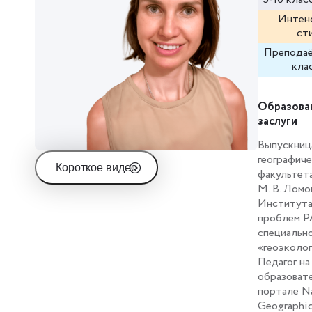
на горных
Интен
127 км/ч. 
ст
Любимый ц
Преподаё
как у чере
кла
со схожим 
знакомств
фразу „как
Образова
как произн
заслуги
Выпускниц
географиче
Короткое видео
факультет
М. В. Ломо
Института
проблем Р
специальн
«геоэколог
Педагог на
образоват
портале Na
Geographic