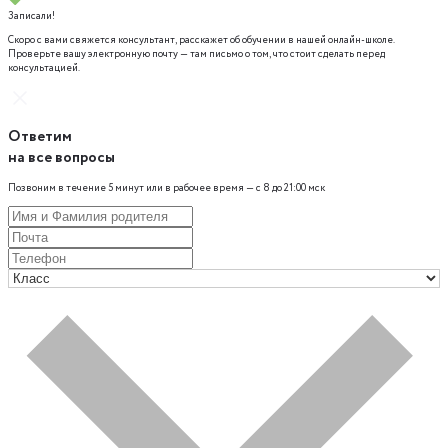
Записали!
Скоро с вами свяжется консультант, расскажет об обучении в нашей онлайн-школе.
Проверьте вашу электронную почту — там письмо о том, что стоит сделать перед
консультацией.
Ответим
на все вопросы
Позвоним в течение 5 минут или в рабочее время — с 8 до 21:00 мск