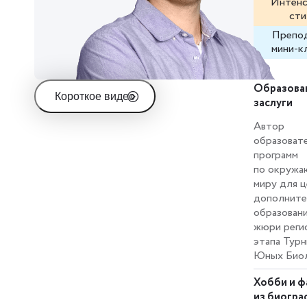
Интенс
сти
Препод
мини-к
Образова
Короткое видео
заслуги
Автор
образоват
программ
по окруж
миру для 
дополните
образовани
жюри реги
этапа Турн
Юных Биол
Хобби и ф
из биогра