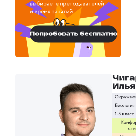
выбираете преподавателей
и время занятий
Попробовать бесплатно
Чига
Илья
Окружаю
Биология
1-5 класс
Комфо
сти