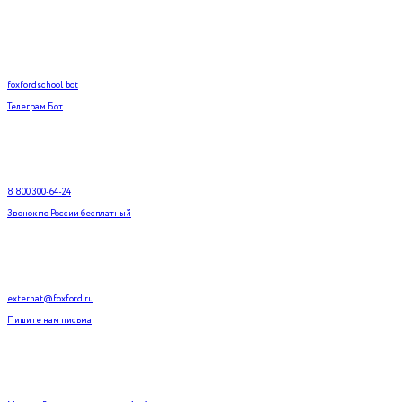
foxfordschool_bot
Телеграм Бот
8 800 300-64-24
Звонок по России бесплатный
externat@foxford.ru
Пишите нам письма