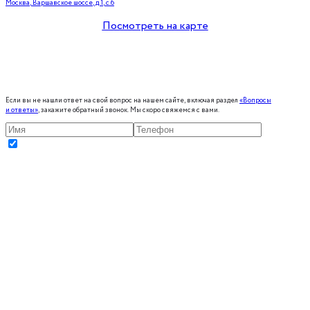
Москва, Варшавское шоссе, д.1, с.6
Посмотреть на карте
Если вы не нашли ответ на свой вопрос на нашем сайте, включая раздел
«Вопросы
и ответы»
, закажите обратный звонок. Мы скоро свяжемся с вами.