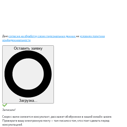
Даю
согласие на обработку своих персональных данных
на
условиях политики
конфиденциальности
Оставить заявку
Загрузка...
Записали!
Скоро с вами свяжется консультант, расскажет об обучении в нашей онлайн-школе.
Проверьте вашу электронную почту — там письмо о том, что стоит сделать перед
консультацией.