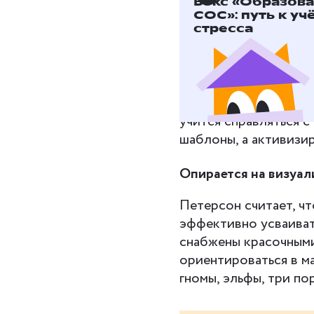
Бокс «Образов
СОС»: путь к уч
стресса
Учит думать самосто
Обычно учитель объя
копируют способ, пр
В методике Петерсон
учится справляться с
шаблоны, а активизир
Опирается на визуа
Петерсон считает, ч
эффективно усваиват
снабжены красочным
ориентироваться в м
гномы, эльфы, три по