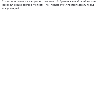
Скоро с вами свяжется консультант, расскажет об обучении в нашей онлайн-школе.
Проверьте вашу электронную почту — там письмо о том, что стоит сделать перед
консультацией.