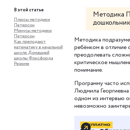
В этой статье
Методика П
Плюсы методики
дошкольник
Петерсон
Минусы методики
Петерсон
Методика подразумев
Как преподают
ребёнком в отличие о
математику в начальной
школе Домашней
преодолевать сложно
школы Фоксфорда
критическое мышление
Резюме
понимание.
Программу часто исп
Людмила Георгиевна 
одном из интервью он
невозможно заинтере
БЕСПЛАТНО
Плюсы м