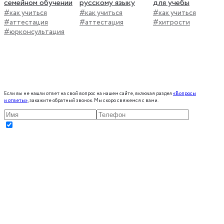
семейном обучении
русскому языку
для учебы
#как учиться
#как учиться
#как учиться
#аттестация
#аттестация
#хитрости
#юрконсультация
Если вы не нашли ответ на свой вопрос на нашем сайте, включая раздел
«Вопросы
и ответы»
, закажите обратный звонок. Мы скоро свяжемся с вами.