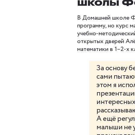
школы Ф
В Домашней школе Фо
программу, но курс м
учебно-методический
открытых дверей Алё
математики в 1–2-х 
За основу б
сами пытают
этом я испо
презентаци
интересных
рассказываю
А ещё регул
малыши не у