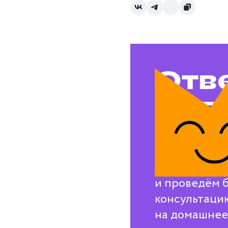
Отв
на в
воп
Свяжемся с в
и проведём 
консультаци
на домашнее