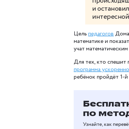
происходящ
и остановил
интересной
Цель
педагогов
Дома
математике и показат
учат математическим
Для тех, кто спешит
программа ускоренно
ребёнок пройдёт 1-й 
Бесплат
по мето
Узнайте, как перев