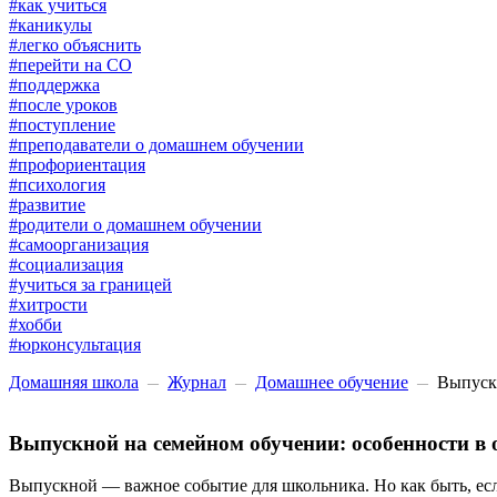
#как учиться
#каникулы
#легко объяснить
#перейти на СО
#поддержка
#после уроков
#поступление
#преподаватели о домашнем обучении
#профориентация
#психология
#развитие
#родители о домашнем обучении
#самоорганизация
#социализация
#учиться за границей
#хитрости
#хобби
#юрконсультация
Домашняя школа
Журнал
Домашнее обучение
Выпуск
Выпускной на семейном обучении: особенности в
Выпускной — важное событие для школьника. Но как быть, есл