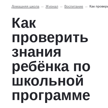
Домашняя школа
Журнал
Воспитание
Как провер
Как
проверить
знания
ребёнка по
школьной
программе