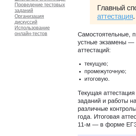
Проведение тестовых
Главный сп
заданий
аттестация
.
Организация
дискуссий
Использование
онлайн-тестов
Самостоятельные, п
устные экзамены — 
аттестаций:
текущую;
промежуточную;
итоговую.
Текущая аттестация
заданий и работы н
различные контроль
года. Итоговая атте
11-м — в форме ЕГ