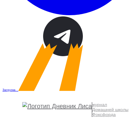
Загрузка...
журнал
Домашней школы
Фоксфорда