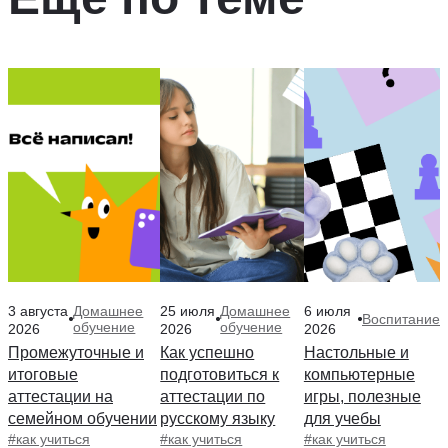
3 августа
25 июля
6 июля
Домашнее
Домашнее
Воспитание
обучение
обучение
2026
2026
2026
Промежуточные и
Как успешно
Настольные и
итоговые
подготовиться к
компьютерные
аттестации на
аттестации по
игры, полезные
семейном обучении
русскому языку
для учебы
#как учиться
#как учиться
#как учиться