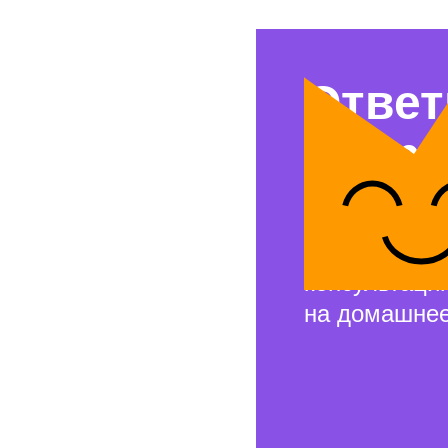
Ответ
вопр
Свяжемся с 
и проведём 
консультаци
на домашнее