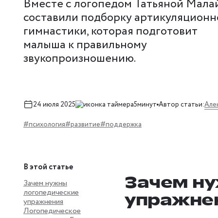
Вместе с логопедом Татьяной Мала
составили подборку артикуляционн
гимнастики, которая подготовит
малыша к правильному
звукопроизношению.
Але
24 июля 2025
5минут
Автор статьи:
#психология
#развитие
#поддержка
В этой статье
Зачем н
Зачем нужны
логопедические
упражне
упражнения
Логопедическое