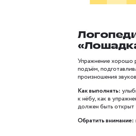
Логопед
«Лошадк
Упражнение хорошо р
подъём, подготавлив
произношения звуков [ж]
Как выполнять:
улыбн
к нёбу, как в упражн
должен быть открыт 
Обратить внимание: