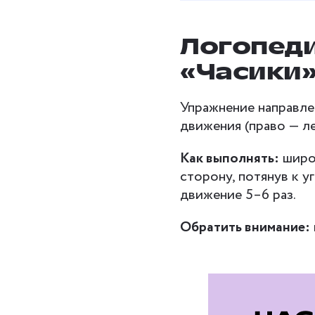
Логопед
«Часики
Упражнение направле
движения (право — ле
Как выполнять:
широк
сторону, потянув к у
движение 5–6 раз.
Обратить внимание: