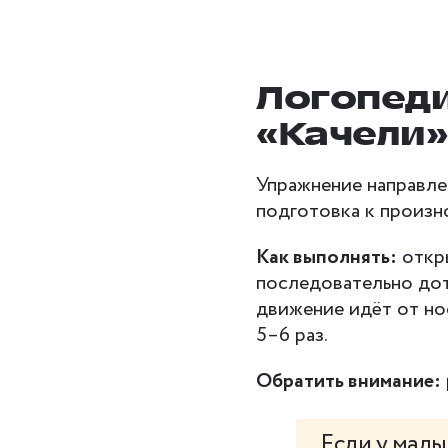
Логопед
«Качели»
Упражнение направле
подготовка к произнош
Как выполнять:
откры
последовательно дот
движение идёт от но
5–6 раз.
Обратить внимание:
Если у малы