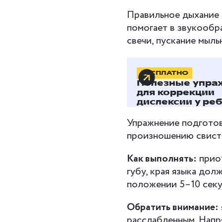
Правильное дыхание 
помогает в звукообра
свечи, пускание мыл
БЕСПЛАТНО
Логопед
Полезные упра
«Блинчи
для коррекции
дислексии у реб
Упражнение подготов
произношению свист
Как выполнять:
приот
губу, края языка дол
положении 5–10 секу
Обратить внимание:
расслабленным. Напр