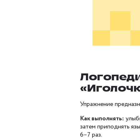
Логопед
«Иголоч
Упражнение предназн
Как выполнять:
улыбн
затем приподнять язы
6–7 раз.