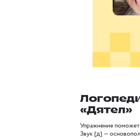
Логопед
«Дятел»
Упражнение поможет 
Звук [д] — основопол