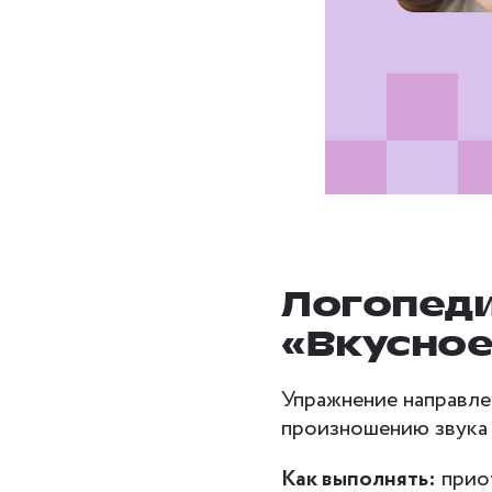
Логопед
«Вкусное
Упражнение направле
произношению звука 
Как выполнять:
приот