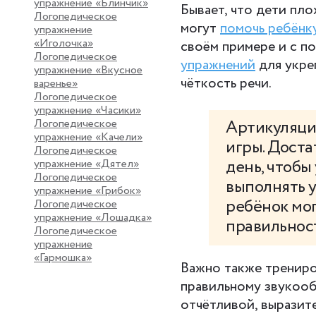
упражнение «Блинчик»
Бывает, что дети пло
Логопедическое
могут
помочь ребёнку
упражнение
«Иголочка»
своём примере и с п
Логопедическое
упражнений
для укре
упражнение «Вкусное
чёткость речи.
варенье»
Логопедическое
упражнение «Часики»
Логопедическое
Артикуляци
упражнение «Качели»
игры. Доста
Логопедическое
день, чтобы
упражнение «Дятел»
Логопедическое
выполнять 
упражнение «Грибок»
ребёнок мо
Логопедическое
упражнение «Лошадка»
правильнос
Логопедическое
упражнение
«Гармошка»
Важно также тренир
правильному звукооб
отчётливой, выразит