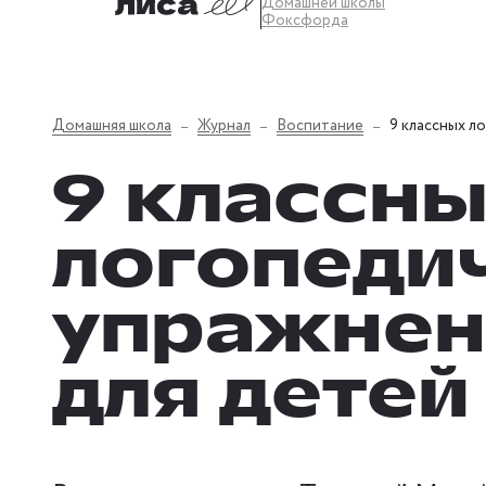
Домашней школы
Фоксфорда
Домашняя школа
Журнал
Воспитание
9 классных л
9 классны
логопеди
упражнен
для детей