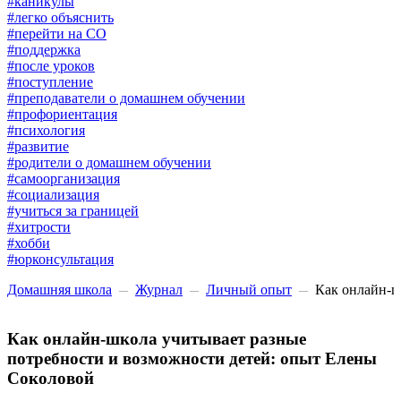
#каникулы
#легко объяснить
#перейти на СО
#поддержка
#после уроков
#поступление
#преподаватели о домашнем обучении
#профориентация
#психология
#развитие
#родители о домашнем обучении
#самоорганизация
#социализация
#учиться за границей
#хитрости
#хобби
#юрконсультация
Домашняя школа
Журнал
Личный опыт
Как онлайн-ш
Как онлайн-школа учитывает разные
потребности и возможности детей: опыт Елены
Соколовой