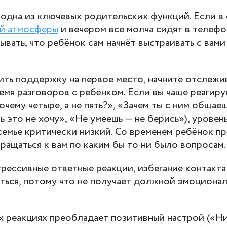
дна из ключевых родительских функций. Если в 
й атмосферы
и вечером все молча сидят в телефон
ывать, что ребёнок сам начнёт выстраивать с вам
ть поддержку на первое место, начните отслежи
емя разговоров с ребёнком. Если вы чаще реагиру
очему четыре, а не пять?», «Зачем ты с ним общаеш
 это не хочу», «Не умеешь — не берись»), уровен
емье критически низкий. Со временем ребёнок п
ращаться к вам по каким бы то ни было вопросам.
рессивные ответные реакции, избегание контакта
ться, потому что не получает должной эмоциона
х реакциях преобладает позитивный настрой («Н