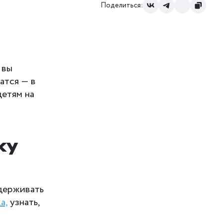
Поделиться:
 вы
атся — в
етям на
ку
ддерживать
а,
узнать,