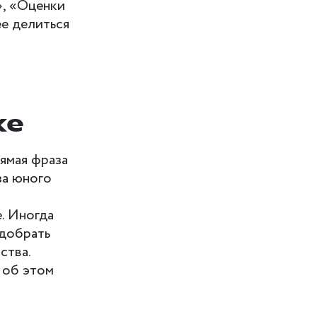
», «Оценки
ее делиться
ке
ямая фраза
за юного
. Иногда
одобрать
ства.
 об этом