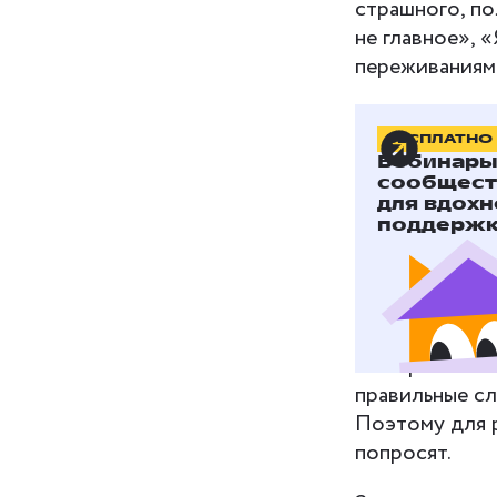
страшного, по
не главное», 
переживаниям
БЕСПЛАТНО
Совет 
Вебинары,
ребён
сообщест
для вдохн
поддержки
В понимании в
«мне плохо, п
возраста и от
распознавать 
они просто не
правильные сл
Поэтому для 
попросят.