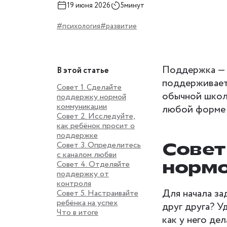
19 июня 2026
5минут
#психология
#развитие
Поддержка — 
В этой статье
поддерживаете
Совет 1. Сделайте
обычной школ
поддержку нормой
коммуникации
любой форме 
Совет 2. Исследуйте,
как ребёнок просит о
поддержке
Совет
Совет 3. Определитесь
с каналом любви
нормо
Совет 4. Отделяйте
поддержку от
контроля
Для начала за
Совет 5. Настраивайте
ребёнка на успех
друг друга? У
Что в итоге
как у него дел