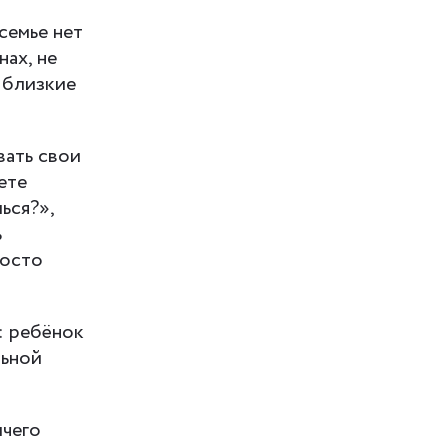
семье нет
ах, не
и близкие
вать свои
ете
ься?»,
ь
росто
: ребёнок
льной
ичего