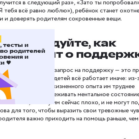
лучится в следующий раз», «Зато ты попробовал
«Я тебя всё равно люблю»), ребёнок станет охотн
и и доверять родителям сокровенные вещи.
2. Исследуйте, как
 тесты и
ок просит о поддерж
во родителей
овения и
 🧡
зрослого человека запрос на поддержку — это пр
ожалей меня». Но у детей всё работает иначе: из-
сутствия богатого жизненного опыта им труднее
свои эмоции и отслеживать ментальное состояние
 понимают, почему им сейчас плохо, и не могут п
ова для того, чтобы выразить свои тревожные чув
родителя важно приходить на помощь раньше, чем