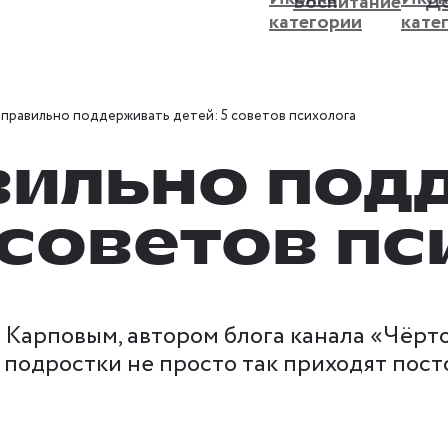
Воспитание
До
 правильно поддерживать детей: 5 советов психолога
вильно под
 советов п
Карповым, автором блога канала «Чёрто
подростки не просто так приходят посто