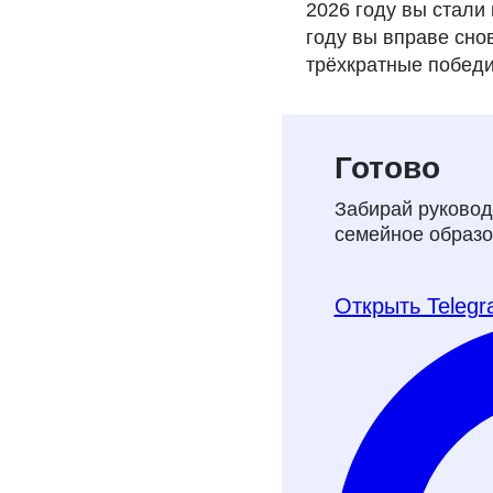
2026 году вы стали
году вы вправе сно
трёхкратные побед
Бесплатное
Готово
на семейно
Забирай руковод
семейное образо
Рассказываем, как
школы и перейти 
онлайн‑аттестаци
Открыть Teleg
Хочу получить ч