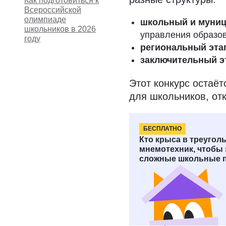
Как подготовиться к
Всероссийской
олимпиаде
школьный и муни
школьников в 2026
управления образо
году
региональный эта
заключительный э
Этот конкурс остаё
для школьников, от
БЕСПЛАТНО
По каким п
Кто крыса в треуголь
мнемотехник, чтобы
проводитс
сложные школьные 
школьников
ВсОШ проводится п
иностранные языки (