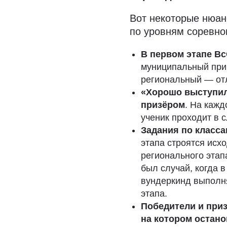
Вот некоторые нюан
по уровням соревно
В первом этапе В
муниципальный приг
региональный — от
«Хорошо выступил
призёром
. На кажд
ученик проходит в 
Задания по классам
этапа строятся исх
регионального этап
был случай, когда 
вундеркинд выполня
этапа.
Победители и приз
на котором остан