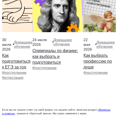
30
24 июля
22
Домашнее
Домашнее
Домашнее
обучение
июля
2026
мая
обучение
обучение
2026
2026
Олимпиады по физике:
Как
Как выбрать
как выбрать и
подготовиться
профессию по
подготовиться
к ЕГЭ за год
душе
#поступление
#поступление
#поступление
#аттестация
Если вы не нашли ответ на свой вопрос на нашем сайте, включая раздел
«Вопросы
и ответы»
, закажите обратный звонок. Мы скоро свяжемся с вами.