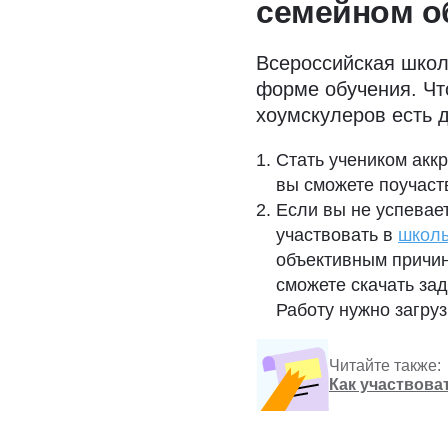
семейном о
Всероссийская школ
форме обучения. Что
хоумскулеров есть д
Стать учеником ак
вы сможете поучаст
Если вы не успевае
участвовать в
школь
объективным причин
сможете скачать зад
Работу нужно загруз
Читайте также:
Как участвова