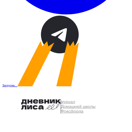
Загрузка...
журнал
Домашней школы
Фоксфорда