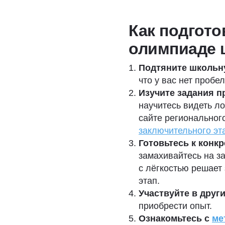
Как подгото
олимпиаде ш
Подтяните школьн
что у вас нет проб
Изучите задания 
научитесь видеть л
сайте региональног
заключительного эт
Готовьтесь к конк
замахивайтесь на з
с лёгкостью решает
этап.
Участвуйте в друг
приобрести опыт.
Ознакомьтесь с
ме