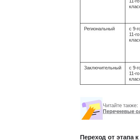
11-го
клас
Региональный
с 9-г
11-го
клас
Заключительный
с 9-г
11-го
клас
Читайте также:
Перечневые о
Переход от этапа к