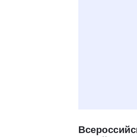
Даю
согласие н
условиях полити
Всероссийс