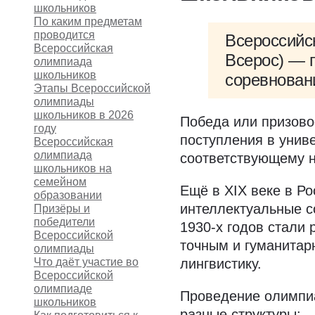
школьников
По каким предметам
проводится
Всероссийс
Всероссийская
Всерос) — 
олимпиада
школьников
соревнован
Этапы Всероссийской
олимпиады
школьников в 2026
Победа или призово
году
поступления в унив
Всероссийская
олимпиада
соответствующему 
школьников на
семейном
Ещё в XIX веке в Р
образовании
интеллектуальные с
Призёры и
победители
1930-х годов стали
Всероссийской
точным и гуманитар
олимпиады
Что даёт участие во
лингвистику.
Всероссийской
олимпиаде
Проведение олимпиа
школьников
разные структуры: