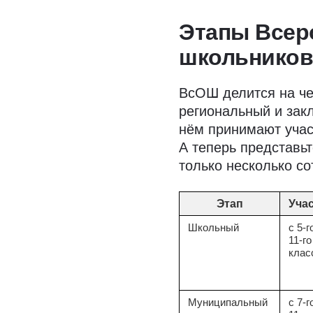
Этапы Всер
школьников 
ВсОШ делится на че
региональный и зак
нём принимают учас
А теперь представь
только несколько со
Этап
Уча
Школьный
с 5-г
11-го
клас
Муниципальный
с 7-г