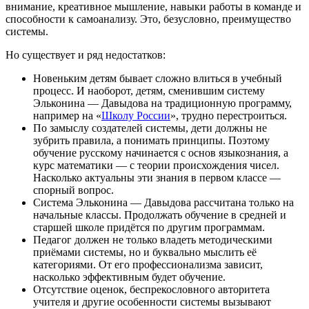
внимание, креативное мышление, навыки работы в команде и
способности к самоанализу. Это, безусловно, преимущество
системы.
Но существует и ряд недостатков:
Новеньким детям бывает сложно влиться в учебный
процесс. И наоборот, детям, сменившим систему
Эльконина — Давыдова на традиционную программу,
например на «
Школу России
», трудно перестроиться.
По замыслу создателей системы, дети должны не
зубрить правила, а понимать принципы. Поэтому
обучение русскому начинается с основ языкознания, а
курс математики — с теории происхождения чисел.
Насколько актуальны эти знания в первом классе —
спорный вопрос.
Система Эльконина — Давыдова рассчитана только на
начальные классы. Продолжать обучение в средней и
старшей школе придётся по другим программам.
Педагог должен не только владеть методическими
приёмами системы, но и буквально мыслить её
категориями. От его профессионализма зависит,
насколько эффективным будет обучение.
Отсутствие оценок, беспрекословного авторитета
учителя и другие особенности системы вызывают