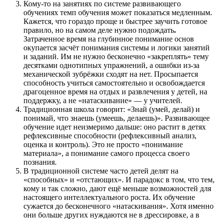
Кому-то на занятиях по системе развивающего
обучениях темп обучения может показаться медленным.
Кажется, что гораздо проще и быстрее заучить готовое
правило, но на самом деле нужно подождать
.
Затраченное время на глубинное понимание основ
окупается засчёт понимания системы и логики занятий
и заданий. Им не нужно бесконечно «закреплять» тему
десятками однотипных упражнений, а ошибки из-за
механической зубрёжки сходят на нет. Просыпается
способность учиться самостоятельно и освобождается
драгоценное время на отдых и развлечения у детей, на
поддержку, а не «натаскивание» — у учителей.
Традиционная школа говорит: «Знай (умей, делай) и
понимай, что знаешь (умеешь, делаешь)». Развивающее
обучение идет неизмеримо дальше: оно растит в детях
рефлексивные способности (рефлексивный анализ,
оценка и контроль). Это не просто «понимание
материала», а понимание самого процесса своего
познания.
В традиционной системе часто детей делят на
«способных» и «отстающих». И парадокс в том, что тем,
кому и так сложно, дают ещё меньше возможностей для
настоящего интеллектуального роста. Их обучение
сужается до бесконечного «натаскивания». Хотя именно
они больше других нуждаются не в дрессировке, а в