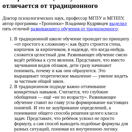
отличается от традиционного
Доктор психологических наук, профессор МГПУ и МГППУ,
автор программы «Тропинки» Владимир Кудрявцев
выделил
пять отличий
развивающего обучения от традиционного
:
В традиционной школе обучение проходит по принципу
«от простого к сложному»: как будто строится стена,
кирпичик за кирпичиком, в надежде, что когда-нибудь
сложится целостный дом. Развивающее обучение смело
ведёт ребёнка к сути явления. Представьте, что вместо
заучивания видов облаков, дети сразу начинают
понимать, почему и как они образуются. Это
выращивает теоретическое мышление — умение видеть
за частным общий закон.
В традиционном подходе важно оттачивание
конкретных навыков. Считается, что глубокие
обобщения — ещё «не по возрасту». Развивающее
обучение ставит во главу угла формирование настоящих
понятий. И это не зазубривание определений, а
понимание общего способа решения целого класса
задач. Представьте, что ребёнок усвоил не просто
формулу, а сам способ выводить подобные формулы для
разных ситуаций, понимая их внутреннюю логику.