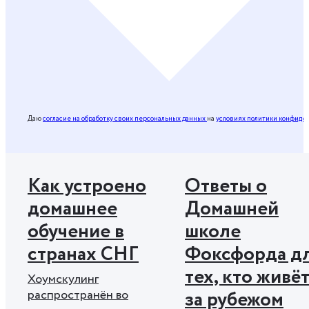
Даю
согласие на обработку своих персональных данных
на
условиях политики конфиде
Как устроено
Ответы о
домашнее
Домашней
обучение в
школе
странах СНГ
Фоксфорда д
тех, кто живё
Хоумскулинг
за рубежом
распространён во