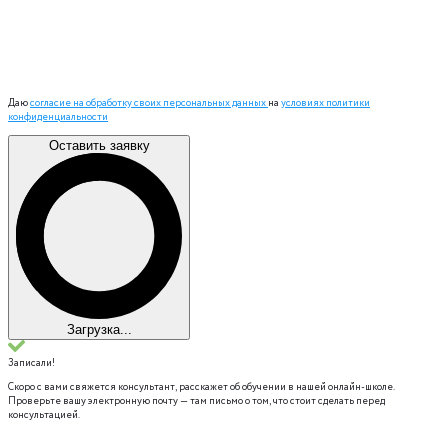
Даю
согласие на обработку своих персональных данных
на
условиях политики
конфиденциальности
Оставить заявку
Загрузка...
Записали!
Скоро с вами свяжется консультант, расскажет об обучении в нашей онлайн-школе.
Проверьте вашу электронную почту — там письмо о том, что стоит сделать перед
консультацией.