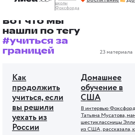
школы
#здоровье
#как учиться
#каникулы
Фоксфорда
Показать больше тегов
#легко объяснить
#перейти на СО
Вот что мы
#поддержка
#после уроков
#поступление
нашли по тегу
#преподаватели о домашнем обучении
#учиться за
#профориентация
#психология
#развитие
границей
23 материала
#родители о домашнем обучении
#самоорганизация
#социализация
Как
Домашнее
#учиться за границей
#хитрости
#хобби
продолжить
обучение в
#юрконсультация
учиться, если
США
вы решили
В интервью Фоксфор
уехать из
Татьяна Мусатова, ма
шестиклассницы Элл
России
из США, рассказала, 