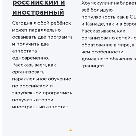
российский и
Хоумскулинг набирае
иностранный
всё большую
популярность как в 
Сегодня любой ребёнок
и Канаде, так и в Евро
может параллельно
Рассказываем, как
осваивать две программы
организовано семейн
и получить два
образование в мире, в
аттестата
чем особенности
одновременно.
домашнего обучения з
Рассказываем, как
границей.
организовать
параллельное обучение
по российской и
зарубежной программе и
получить второй
иностранный аттестат.