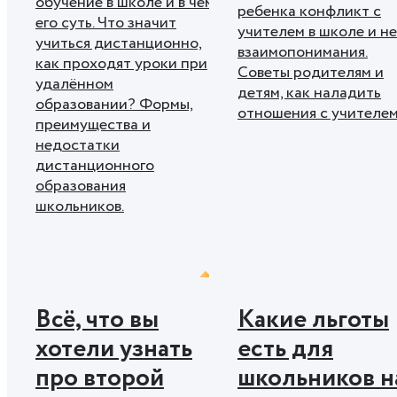
обучение в школе и в чём
ребенка конфликт с
его суть. Что значит
учителем в школе и н
учиться дистанционно,
взаимопонимания.
как проходят уроки при
Советы родителям и
удалённом
детям, как наладить
образовании? Формы,
отношения с учителем
преимущества и
недостатки
дистанционного
образования
школьников.
Всё, что вы
Какие льготы
хотели узнать
есть для
про второй
школьников н