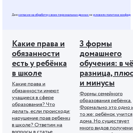
Даю
согласие на обработку своих персональных данных
на
условиях политики конфиде
Какие права и
3 формы
обязанности
домашнего
есть у ребёнка
обучения: в ч
в школе
разница, плю
и минусы
Какие права и
обязанности имеют
Формы семейного
учащиеся в сфере
образования ребёнка.
образования? Что
Формально это одно 
делать, если происходит
то же: ребёнок учится
нарушение прав ребенка
дома. Но существует
в школе? Ответим на
много видов получени
вопросы в статье.