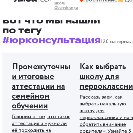
школы
#здоровье
#как учиться
#каникулы
Фоксфорда
Показать больше тегов
#легко объяснить
#перейти на СО
Вот что мы нашли
#поддержка
#после уроков
#поступление
по тегу
#преподаватели о домашнем обучении
#юрконсультация
126 материал
#профориентация
#психология
#развитие
#родители о домашнем обучении
Промежуточные
Как выбрать
#самоорганизация
#социализация
и итоговые
школу для
#учиться за границей
#хитрости
#хобби
аттестации на
первоклассни
#юрконсультация
семейном
Рассказываем, как
обучении
выбрать начальную
школу для
Говорим о том, что такое
первоклассника и на 
аттестация и нужно ли
обратить внимание
её проходить на
родителям. Узнайте 5