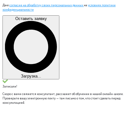
Даю
согласие на обработку своих персональных данных
на
условиях политики
конфиденциальности
Оставить заявку
Загрузка...
Записали!
Скоро с вами свяжется консультант, расскажет об обучении в нашей онлайн-школе.
Проверьте вашу электронную почту — там письмо о том, что стоит сделать перед
консультацией.