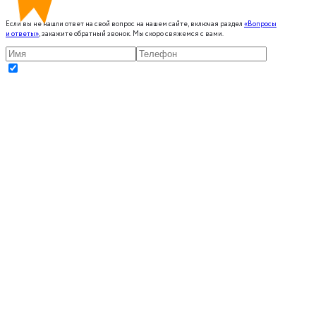
Если вы не нашли ответ на свой вопрос на нашем сайте, включая раздел
«Вопросы
и ответы»
, закажите обратный звонок. Мы скоро свяжемся с вами.