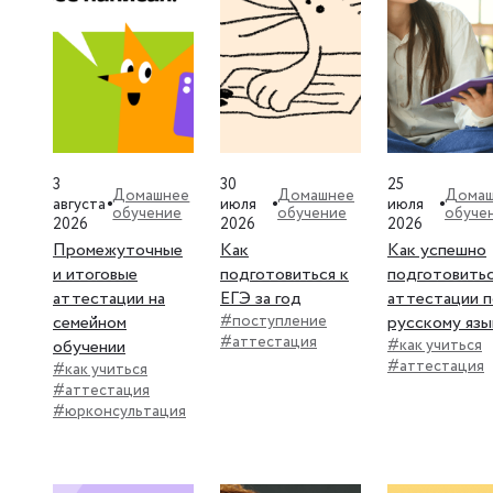
3
30
25
Домашнее
Домашнее
Домаш
августа
июля
июля
обучение
обучение
обуче
2026
2026
2026
Промежуточные
Как
Как успешно
и итоговые
подготовиться к
подготовитьс
аттестации на
ЕГЭ за год
аттестации п
семейном
#поступление
русскому язы
#аттестация
обучении
#как учиться
#аттестация
#как учиться
#аттестация
#юрконсультация