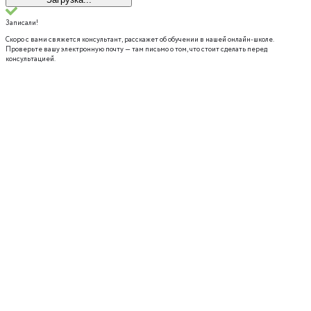
Записали!
Скоро с вами свяжется консультант, расскажет об обучении в нашей онлайн-школе.
Проверьте вашу электронную почту — там письмо о том, что стоит сделать перед
консультацией.