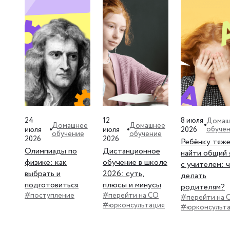
24
12
8 июля
Домаш
Домашнее
Домашнее
обуче
июля
июля
2026
обучение
обучение
2026
2026
Ребёнку тяж
Олимпиады по
Дистанционное
найти общий 
физике: как
обучение в школе
с учителем: 
выбрать и
2026: суть,
делать
подготовиться
плюсы и минусы
родителям?
#поступление
#перейти на СО
#перейти на 
#юрконсультация
#юрконсульт