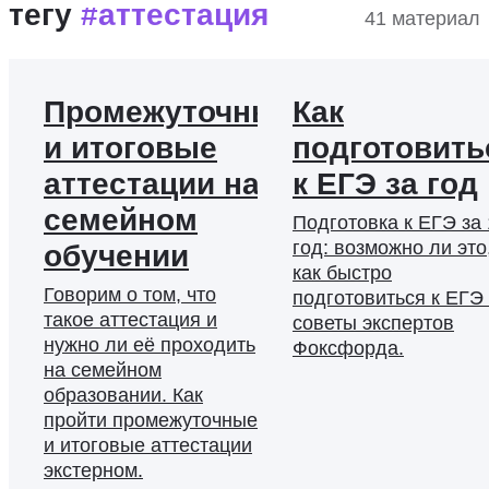
#поддержка
#после уроков
#поступление
тегу
#аттестация
41 материал
#преподаватели о домашнем обучении
#профориентация
#психология
#развитие
Промежуточные
Как
#родители о домашнем обучении
и итоговые
подготовить
#самоорганизация
#социализация
аттестации на
к ЕГЭ за год
#учиться за границей
#хитрости
#хобби
семейном
Подготовка к ЕГЭ за 
#юрконсультация
год: возможно ли это
обучении
как быстро
Говорим о том, что
подготовиться к ЕГЭ
такое аттестация и
советы экспертов
нужно ли её проходить
Фоксфорда.
на семейном
образовании. Как
пройти промежуточные
и итоговые аттестации
экстерном.