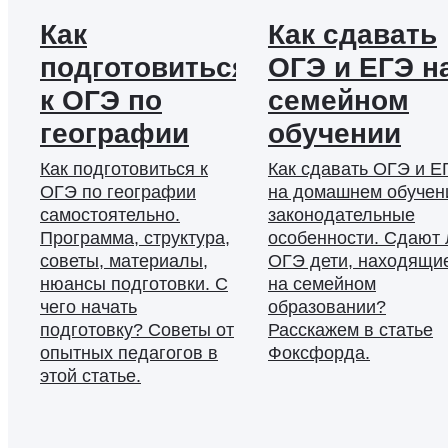
Как
Как сдавать
подготовиться
ОГЭ и ЕГЭ н
к ОГЭ по
семейном
географии
обучении
Как подготовиться к
Как сдавать ОГЭ и Е
ОГЭ по географии
на домашнем обучен
самостоятельно.
законодательные
Программа, структура,
особенности. Сдают 
советы, материалы,
ОГЭ дети, находящи
нюансы подготовки. С
на семейном
чего начать
образовании?
подготовку? Советы от
Расскажем в статье
опытных педагогов в
Фоксфорда.
этой статье.