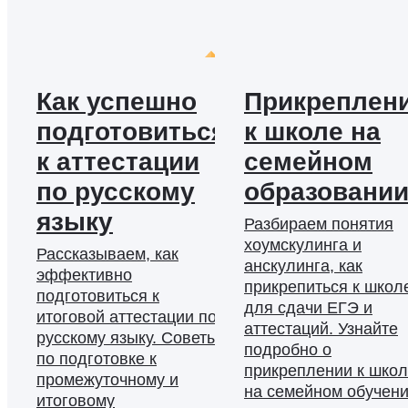
Как успешно
Прикреплен
подготовиться
к школе на
к аттестации
семейном
по русскому
образовани
языку
Разбираем понятия
хоумскулинга и
Рассказываем, как
анскулинга, как
эффективно
прикрепиться к школ
подготовиться к
для сдачи ЕГЭ и
итоговой аттестации по
аттестаций. Узнайте
русскому языку. Советы
подробно о
по подготовке к
прикреплении к шко
промежуточному и
на семейном обучени
итоговому