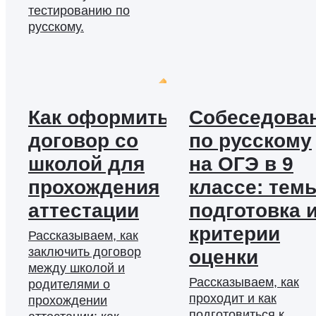
тестированию по
русскому.
Как оформить
Собеседова
договор со
по русскому
школой для
на ОГЭ в 9
прохождения
классе: тем
аттестации
подготовка 
критерии
Рассказываем, как
заключить договор
оценки
между школой и
Рассказываем, как
родителями о
проходит и как
прохождении
подготовиться к