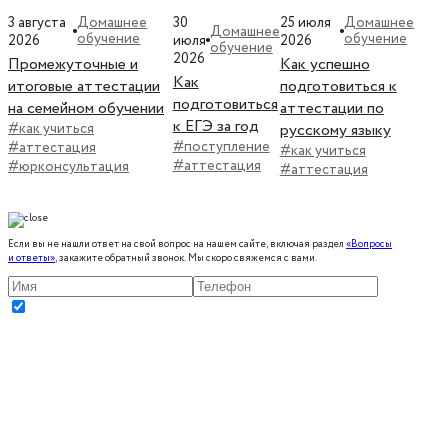
3 августа
30
25 июля
Домашнее
Домашнее
Домашнее
обучение
обучение
2026
июля
2026
обучение
2026
Промежуточные и
Как успешно
Как
итоговые аттестации
подготовиться к
подготовиться
на семейном обучении
аттестации по
к ЕГЭ за год
#как учиться
русскому языку
#поступление
#аттестация
#как учиться
#аттестация
#юрконсультация
#аттестация
Если вы не нашли ответ на свой вопрос на нашем сайте, включая раздел
«Вопросы
и ответы»
, закажите обратный звонок. Мы скоро свяжемся с вами.