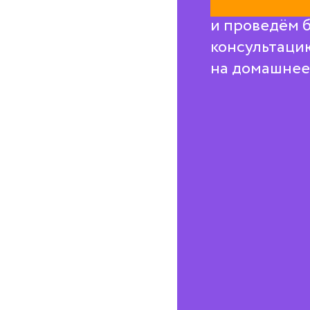
Свяжемся с в
и проведём 
консультаци
на домашнее