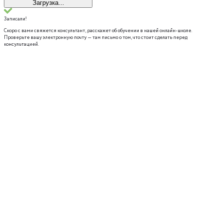
Загрузка...
Записали!
Скоро с вами свяжется консультант, расскажет об обучении в нашей онлайн-школе.
Проверьте вашу электронную почту — там письмо о том, что стоит сделать перед
консультацией.