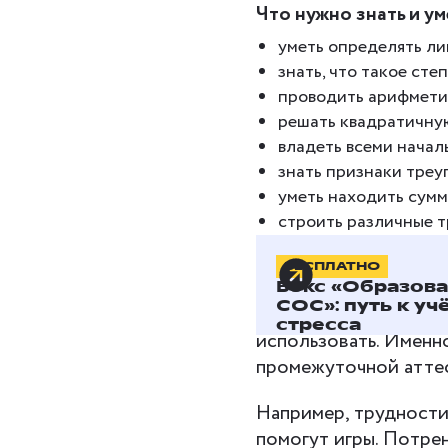
Что нужно знать и ум
уметь определять л
знать, что такое сте
проводить арифмети
решать квадратичну
владеть всеми нача
знать признаки треу
уметь находить сумм
строить различные т
Способы подготовки 
БЕСПЛАТНО
Бокс «Образов
СОС»: путь к уч
Главное в математике
стресса
использовать. Именн
промежуточной атте
Например, трудности 
помогут игры. Потре