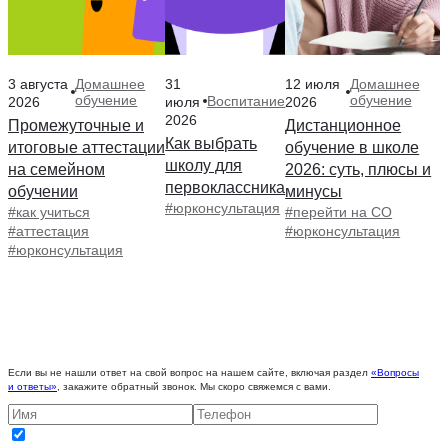
3 августа
31
12 июля
Домашнее
Домашнее
обучение
обучение
Воспитание
2026
июля
2026
2026
Промежуточные и
Дистанционное
Как выбрать
итоговые аттестации
обучение в школе
школу для
на семейном
2026: суть, плюсы и
первоклассника
обучении
минусы
#юрконсультация
#как учиться
#перейти на СО
#аттестация
#юрконсультация
#юрконсультация
Если вы не нашли ответ на свой вопрос на нашем сайте, включая раздел
«Вопросы
и ответы»
, закажите обратный звонок. Мы скоро свяжемся с вами.