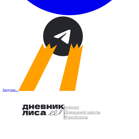
Загрузка...
журнал
Домашней школы
Фоксфорда