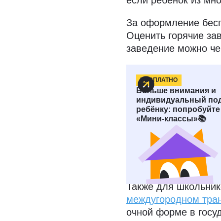
если ребёнок из мно
За оформление бесп
Оценить горячие за
заведение можно ч
БЕСПЛАТНО
Льготы на п
Больше внимания и
индивидуальный под
ребёнку: попробуйте
Школьникам положен
«Мини‑классы»📚
Её могут получить 
получения образова
самостоятельно. Дл
обучении в образов
Также для школьни
междугородном тра
очной форме в госу