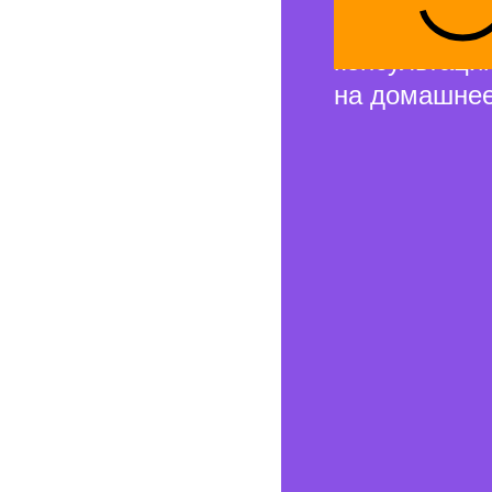
и проведём 
консультаци
на домашнее