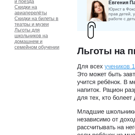
и поезда
Евгения П
Скидки на
Юрист в Фок
авиаперелёты
прав детей, 
Скидки на билеты в
работе с дет
театры и музеи
Льготы для
школьников на
домашнем и
семейном обучении
Льготы на п
Для всех
учеников 
Это может быть завт
учится ребёнок. В м
напиток. Рацион раз
для тех, кто болеет
Младшие школьники
независимо от дохо
рассчитывать на нег