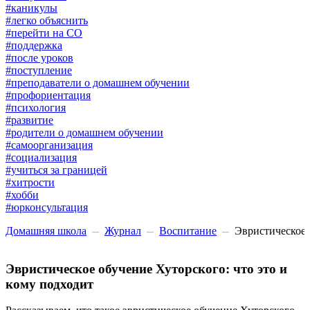
#каникулы
#легко объяснить
#перейти на СО
#поддержка
#после уроков
#поступление
#преподаватели о домашнем обучении
#профориентация
#психология
#развитие
#родители о домашнем обучении
#самоорганизация
#социализация
#учиться за границей
#хитрости
#хобби
#юрконсультация
Домашняя школа
Журнал
Воспитание
Эвристическое 
Эвристическое обучение Хуторского: что это и
кому подходит