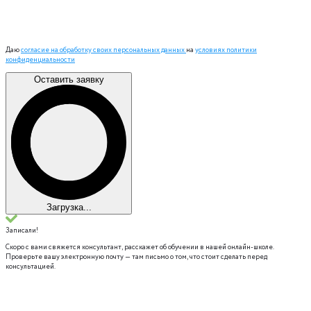
Даю
согласие на обработку своих персональных данных
на
условиях политики
конфиденциальности
Оставить заявку
Загрузка...
Записали!
Скоро с вами свяжется консультант, расскажет об обучении в нашей онлайн-школе.
Проверьте вашу электронную почту — там письмо о том, что стоит сделать перед
консультацией.