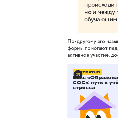
происходит 
но и между
обучающими
По-другому его назы
формы помогают педа
активное участие, д
БЕСПЛАТНО
Принцип
Бокс «Образов
обучени
СОС»: путь к уч
стресса
Интерактивное обуче
активности и взаимос
процесс и ищут реше