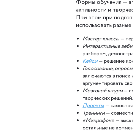
Формы обучения — эт
активности и творчес
При этом при подгот
использовать разные
Мастер-классы
— пер
Интерактивные веб
разбором, демонстра
Кейсы
— решение кон
Голосование, опросы
включаются в поиск 
аргументировать сво
Мозговой штурм
— с
творческих решений.
Проекты
— самостоя
Тренинги
— совместн
«Микрофон»
— выска
остальные не комме