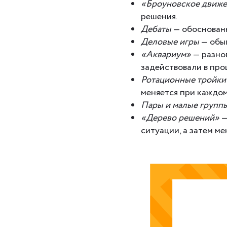
«Броуновское движ
решения.
Дебаты
— обоснованн
Деловые игры
— обыг
«Аквариум»
— разнов
задействовали в про
Ротационные тройки
меняется при каждо
Пары и малые групп
«Дерево решений»
—
ситуации, а затем ме