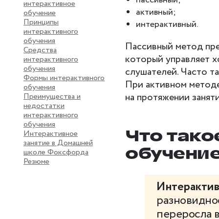
пассивный;
интерактивное
активный;
обучение
Принципы
интерактивный.
интерактивного
обучения
Пассивный метод пре
Средства
который управляет х
интерактивного
обучения
слушателей. Часто т
Формы интерактивного
При активном методе
обучения
на протяжении заняти
Преимущества и
недостатки
интерактивного
обучения
Что тако
Интерактивное
занятие в Домашней
обучени
школе Фоксфорда
Резюме
Интерактив
разновиднос
переросла 