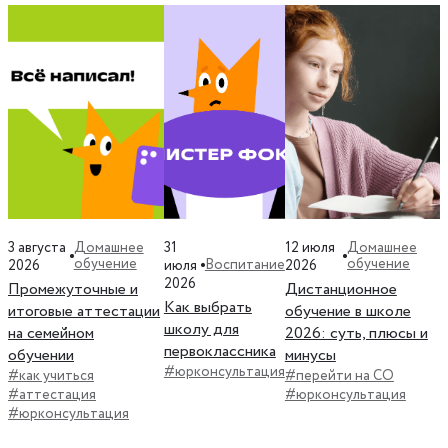
3 августа
31
12 июля
Домашнее
Домашнее
обучение
обучение
Воспитание
2026
июля
2026
2026
Промежуточные и
Дистанционное
Как выбрать
итоговые аттестации
обучение в школе
школу для
на семейном
2026: суть, плюсы и
первоклассника
обучении
минусы
#юрконсультация
#как учиться
#перейти на СО
#аттестация
#юрконсультация
#юрконсультация