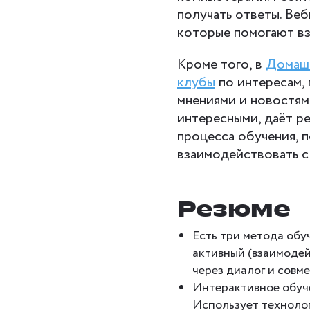
получать ответы. Ве
которые помогают вз
Кроме того, в
Домаш
клубы
по интересам, 
мнениями и новостям
интересными, даёт р
процесса обучения, 
взаимодействовать с
Резюме
Есть три метода обу
активный (взаимодей
через диалог и совме
Интерактивное обуче
Использует технолог