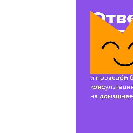
Отв
на в
воп
Свяжемся с в
и проведём 
консультаци
на домашнее