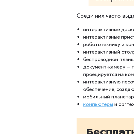
Среди них часто выд
интерактивные доск
интерактивные прист
робототехнику и ко
интерактивный стол
беспроводной планш
документ-камеру — п
проецируется на ко
интерактивную песоч
обеспечение, созда
мобильный планетар
компьютеры
и оргтех
Бесплат