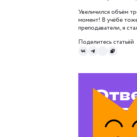
Увеличился объём тре
момент! В учёбе тож
преподаватели, я ста
Поделитесь статьёй
Отв
на в
воп