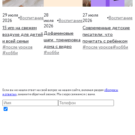
29 июля
28
27 июля
Воспитание
Воспитание
Воспитание
2026
июля
2026
2026
15 игр на свежем
Современные детские
Дофаминовые
воздухе для детей
писатели: что
шаги: тренировка
и всей семьи
почитать с ребёнком
дома с видео
#после уроков
#после уроков
#хобби
#хобби
#хобби
Если вы не нашли ответ на свой вопрос на нашем сайте, включая раздел
«Вопросы
и ответы»
, закажите обратный звонок. Мы скоро свяжемся с вами.