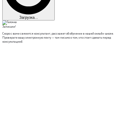
Загрузка...
Записали!
Скоро с вами свяжется консультант, расскажет об обучении в нашей онлайн-школе.
Проверьте вашу электронную почту — там письмо о том, что стоит сделать перед
консультацией.