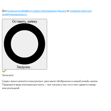
Даю
согласие на обработку своих персональных данных
на
условиях политики
конфиденциальности
Оставить заявку
Загрузка...
Записали!
Скоро с вами свяжется консультант, расскажет об обучении в нашей онлайн-школе.
Проверьте вашу электронную почту — там письмо о том, что стоит сделать перед
консультацией.