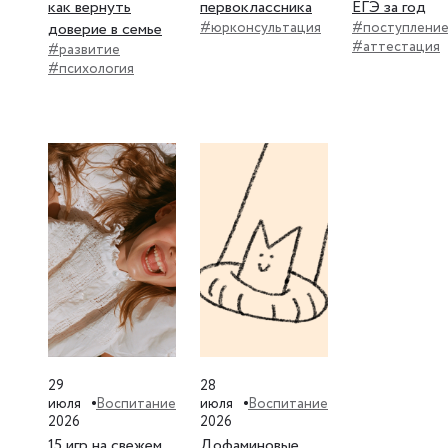
как вернуть
первоклассника
ЕГЭ за год
доверие в семье
#юрконсультация
#поступлени
#аттестация
#развитие
#психология
29
28
Воспитание
Воспитание
июля
июля
2026
2026
15 игр на свежем
Дофаминовые