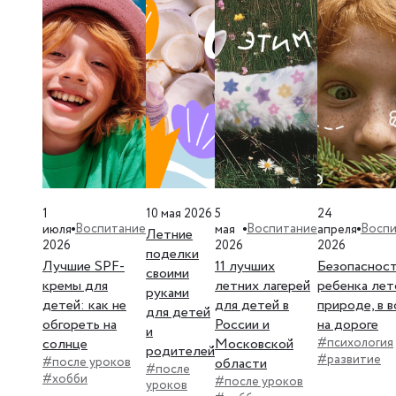
1
10 мая 2026
5
24
Воспитание
Воспитание
Воспи
июля
мая
апреля
Летние
2026
2026
2026
поделки
Лучшие SPF-
11 лучших
Безопаснос
своими
кремы для
летних лагерей
ребенка лет
руками
детей: как не
для детей в
природе, в в
для детей
обгореть на
России и
на дороге
и
солнце
Московской
#психология
родителей
#развитие
#после уроков
области
#после
#хобби
#после уроков
уроков