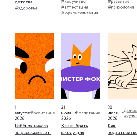
детства
#как учиться
#развитие
#аттестация
#психология
#здоровье
#юрконсультация
1
31
30
Домаш
Воспитание
Воспитание
августа
июля
июля
обуче
2026
2026
2026
Ребёнок ничего
Как выбрать
Как
не рассказывает:
школу для
подготовитьс