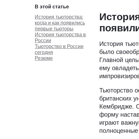
В этой статье
История
История тьюторства:
когда и как появились
появил
первые тьюторы
История тьюторства в
России
История тьют
Тьюторство в России
было своеоб
сегодня
Резюме
Главной цель
ему овладеть
импровизиро
Тьюторство о
британских у
Кембридже. 
форму настав
играют важну
полноценные 