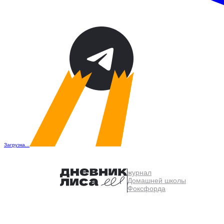
Загрузка...
журнал
Домашней школы
Фоксфорда