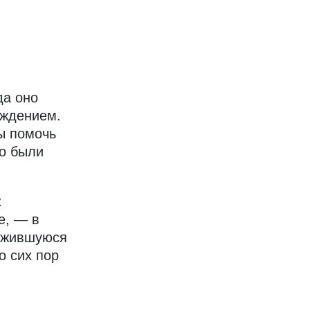
да оно
ождением.
ы помочь
ко были
х
е, — в
ложившуюся
о сих пор