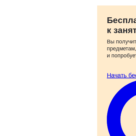
Беспл
к заня
Вы получит
предметам,
и попробуе
Начать бе