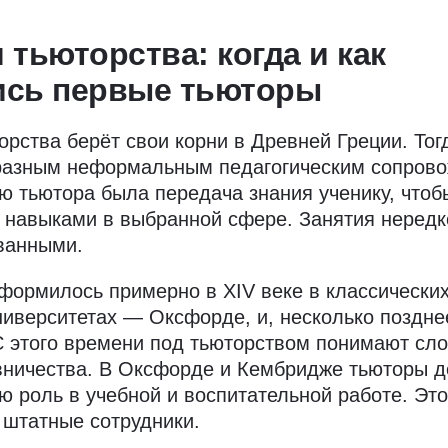
 тьюторства: когда и как
ись первые тьюторы
орства берёт свои корни в Древней Греции. Тог
разным неформальным педагогическим сопров
ю тьютора была передача знания ученику, чтоб
 навыками в выбранной сфере. Занятия неред
ванными.
формилось примерно в XIV веке в классически
ниверситетах — Оксфорде, и, несколько поздне
С этого времени под тьюторством понимают с
ничества. В Оксфорде и Кембридже тьюторы д
ю роль в учебной и воспитательной работе. Это
штатные сотрудники.