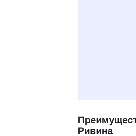
Даю
согласие н
условиях полити
Преимущест
Ривина