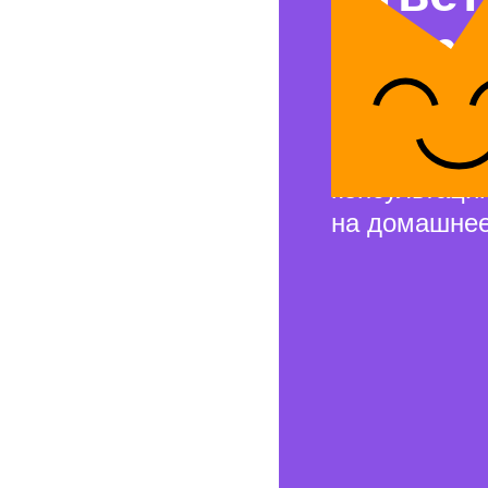
вопр
Свяжемся с 
и проведём 
консультаци
на домашнее