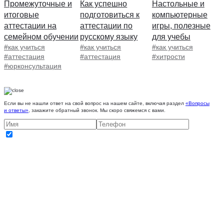
Промежуточные и
Как успешно
Настольные и
итоговые
подготовиться к
компьютерные
аттестации на
аттестации по
игры, полезные
семейном обучении
русскому языку
для учебы
#как учиться
#как учиться
#как учиться
#аттестация
#аттестация
#хитрости
#юрконсультация
Если вы не нашли ответ на свой вопрос на нашем сайте, включая раздел
«Вопросы
и ответы»
, закажите обратный звонок. Мы скоро свяжемся с вами.