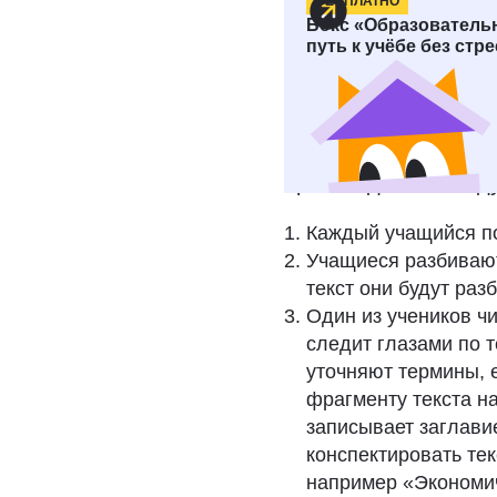
БЕСПЛАТНО
Как организ
Бокс «Образователь
путь к учёбе без стр
Методика совместно
учебных и художест
Работа в учебной г
происходит по след
Каждый учащийся по
Учащиеся разбивают
текст они будут раз
Один из учеников чи
следит глазами по 
уточняют термины, 
фрагменту текста на
записывает заглавие
конспектировать тек
например «Экономи