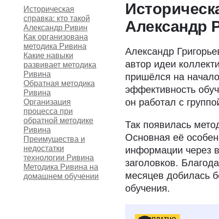
Историческа
Историческая
справка: кто такой
Александр 
Александр Ривин
Как организована
методика Ривина
Александр Григорьев
Какие навыки
автор идеи коллект
развивает методика
Ривина
пришёлся на начало
Обратная методика
эффективность обуч
Ривина
он работал с группо
Организация
процесса при
обратной методике
Так появилась мето
Ривина
Основная её особен
Преимущества и
недостатки
информации через 
технологии Ривина
заголовков. Благода
Методика Ривина на
месяцев добилась б
домашнем обучении
обучения.