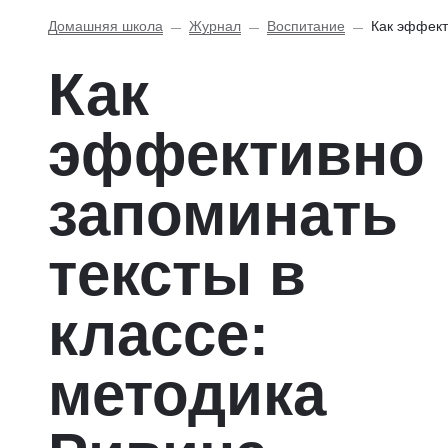
Домашняя школа
Журнал
Воспитание
Как эффект
Как
эффективно
запоминать
тексты в
классе:
методика