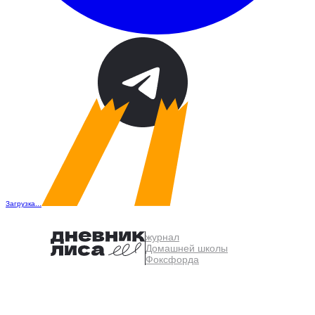
Загрузка...
журнал
Домашней школы
Фоксфорда