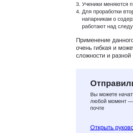
Ученики меняются п
Для проработки вто
напарникам о содер
работают над след
Применение данного
очень гибкая и може
сложности и разной
Бесплатное
Отправили
обучения
Вы можете начать
любой момент — 
Узнайте, как пере
почте
Монтессори помогу
Объяснили принци
Открыть руков