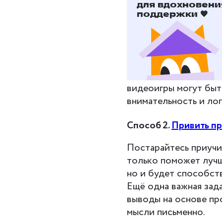
школьну
для вдохновени
поддержки 🧡
Способ 1. Учитесь, иг
Развивающие игры де
настольные игры, па
подойдут онлайн-рес
видеоигры могут быт
внимательность и лог
Способ 2.
Привить пр
Постарайтесь приучи
только поможет лучш
но и будет способст
Ещё одна важная зада
выводы на основе пр
мысли письменно.