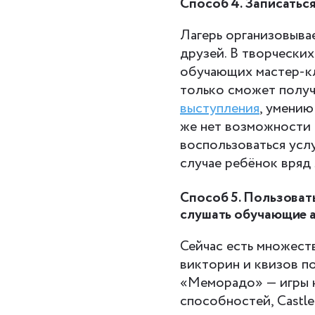
Способ 4. Записатьс
Лагерь организовывае
друзей. В творчески
обучающих мастер-кл
только сможет получи
выступления
, умению
же нет возможности 
воспользоваться усл
случае ребёнок вряд 
Способ 5. Пользоват
слушать обучающие 
Сейчас есть множест
викторин и квизов п
«Меморадо» — игры н
способностей, Castl