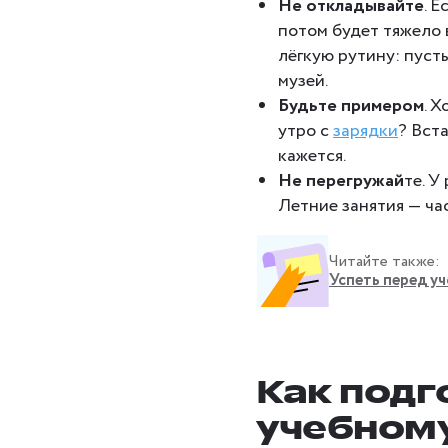
Не откладывайте
. 
потом будет тяжело 
лёгкую рутину: пусть
музей.
Будьте примером
. 
утро с
зарядки
? Вст
кажется.
Не перегружай
те. У
Летние занятия — час
Читайте также:
Успеть перед уч
Как подг
учебному