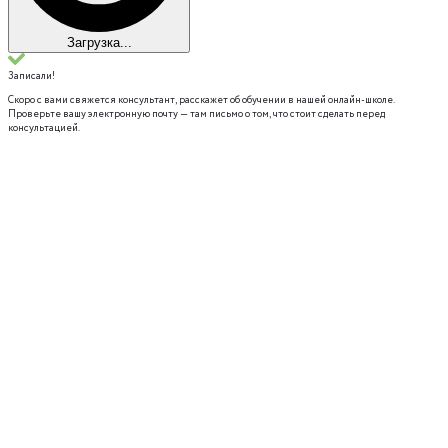
Загрузка...
Записали!
Скоро с вами свяжется консультант, расскажет об обучении в нашей онлайн-школе.
Проверьте вашу электронную почту — там письмо о том, что стоит сделать перед
консультацией.