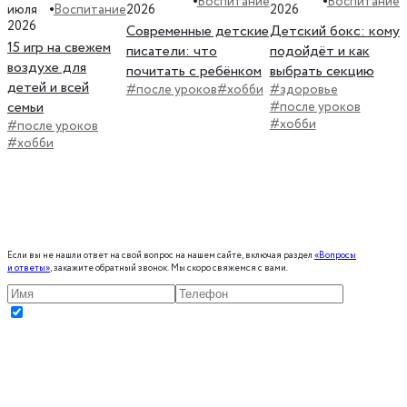
Воспитание
Воспитание
Воспитание
июля
2026
2026
2026
Современные детские
Детский бокс: кому
15 игр на свежем
писатели: что
подойдёт и как
воздухе для
почитать с ребёнком
выбрать секцию
детей и всей
#после уроков
#хобби
#здоровье
семьи
#после уроков
#хобби
#после уроков
#хобби
Если вы не нашли ответ на свой вопрос на нашем сайте, включая раздел
«Вопросы
и ответы»
, закажите обратный звонок. Мы скоро свяжемся с вами.