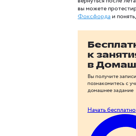
вернуться после лета
вы можете протести
Фоксфорда
и понять
Бесплат
к занят
в Домаш
Вы получите записи
познакомитесь с у
домашнее задание
Начать бесплатно