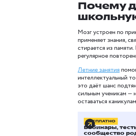
Почему д
школьну
Мозг устроен по при
применяет знания, с
стирается из памяти.
регулярное повторени
Летние занятия
помог
интеллектуальный то
это даёт шанс подтян
сильным ученикам — н
оставаться каникулам
БЕСПЛАТНО
Способы,
Вебинары, тест
сообщество ро