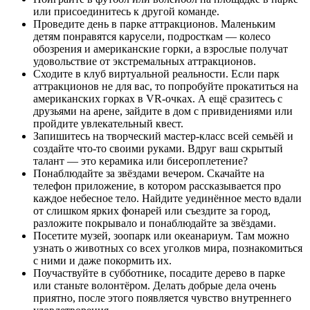
или присоединитесь к другой команде.
Проведите день в парке аттракционов. Маленьким
детям понравятся карусели, подросткам — колесо
обозрения и американские горки, а взрослые получат
удовольствие от экстремальных аттракционов.
Сходите в клуб виртуальной реальности. Если парк
аттракционов не для вас, то попробуйте прокатиться на
американских горках в VR-очках. А ещё сразитесь с
друзьями на арене, зайдите в дом с привидениями или
пройдите увлекательный квест.
Запишитесь на творческий мастер-класс всей семьёй и
создайте что-то своими руками. Вдруг ваш скрытый
талант — это керамика или бисероплетение?
Понаблюдайте за звёздами вечером. Скачайте на
телефон приложение, в котором рассказывается про
каждое небесное тело. Найдите уединённое место вдали
от слишком ярких фонарей или съездите за город,
разложите покрывало и понаблюдайте за звёздами.
Посетите музей, зоопарк или океанариум. Там можно
узнать о животных со всех уголков мира, познакомиться
с ними и даже покормить их.
Поучаствуйте в субботнике, посадите дерево в парке
или станьте волонтёром. Делать добрые дела очень
приятно, после этого появляется чувство внутреннего