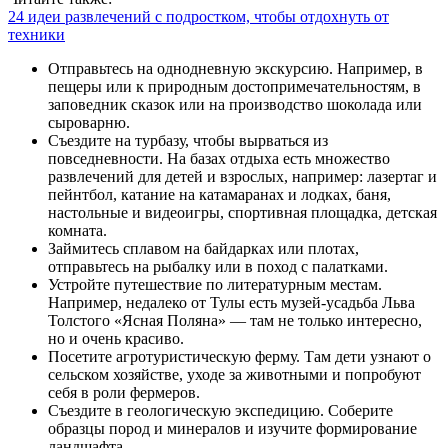
24 идеи развлечений с подростком, чтобы отдохнуть от
техники
Отправьтесь на однодневную экскурсию. Например, в
пещеры или к природным достопримечательностям, в
заповедник сказок или на производство шоколада или
сыроварню.
Съездите на турбазу, чтобы вырваться из
повседневности. На базах отдыха есть множество
развлечений для детей и взрослых, например: лазертаг и
пейнтбол, катание на катамаранах и лодках, баня,
настольные и видеоигры, спортивная площадка, детская
комната.
Займитесь сплавом на байдарках или плотах,
отправьтесь на рыбалку или в поход с палатками.
Устройте путешествие по литературным местам.
Например, недалеко от Тулы есть музей-усадьба Льва
Толстого «Ясная Поляна» — там не только интересно,
но и очень красиво.
Посетите агротуристическую ферму. Там дети узнают о
сельском хозяйстве, уходе за животными и попробуют
себя в роли фермеров.
Съездите в геологическую экспедицию. Соберите
образцы пород и минералов и изучите формирование
ландшафта.