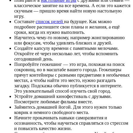
Поиграйте в
настольные игры
с друзьями или семьёй —
классическое занятие на все времена. А если это кажется
скучным — пришло время найти новую настольную
игру.
Составьте
список целей
на будущее. Как можно
подробнее распишите свои планы и желания, а ещё
сроки, когда их нужно выполнить.
Научитесь чему-то новому, например жонглированию
или фокусам, чтобы удивлять близких и друзей.
Создайте капсулу времени с памятными мелочами.
Откройте её через несколько лет, чтобы вспомнить
сегодняшний день.
Попробуйте геокешинг — это игра, похожая на поиск
сокровищ, но в масштабе вашего города. Геокешеры
прячут контейнеры с разными предметами в необычных
местах, а чтобы найти это место, нужно разгадать
загадку. Подсказка обычно публикуется в интернете.
Это увлекательный способ изучить свой город.
Устройте домашний кинофестиваль с друзьями.
Посмотрите любимые фильмы вместе.
Займитесь домашней йогой. Для этого нужен только
коврик и немного свободного места.
Начните прокачивать навыки саморазвития и
осознанность, чтобы научиться справляться со стрессом
и повысить качество жизни.