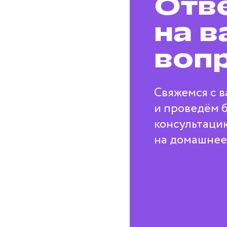
Отв
на в
воп
Свяжемся с в
и проведём 
консультаци
на домашнее