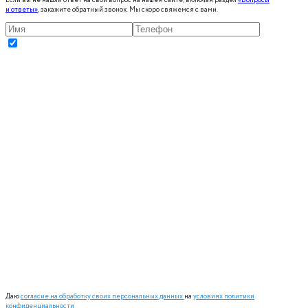
Если вы не нашли ответ на свой вопрос на нашем сайте, включая раздел
«Вопросы
и ответы»
, закажите обратный звонок. Мы скоро свяжемся с вами.
Даю
согласие на обработку своих персональных данных
на
условиях политики
конфиденциальности