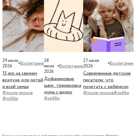
29 июля
28
27 июля
Воспитание
Воспитание
Воспитание
2026
июля
2026
2026
15 игр на свежем
Современные детские
Дофаминовые
воздухе для детей
писатели: что
шаги: тренировка
и всей семьи
почитать с ребёнком
дома с видео
#после уроков
#после уроков
#хобби
#хобби
#хобби