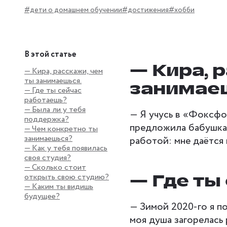
#дети о домашнем обучении
#достижения
#хобби
В этой статье
— Кира, 
— Кира, расскажи, чем
ты занимаешься.
занимаеш
— Где ты сейчас
работаешь?
— Была ли у тебя
— Я учусь в «Фоксфо
поддержка?
предложила бабушка,
— Чем конкретно ты
занимаешься?
работой: мне даётся 
— Как у тебя появилась
своя студия?
— Сколько стоит
— Где ты
открыть свою студию?
— Каким ты видишь
будущее?
— Зимой 2020-го я п
моя душа загорелась