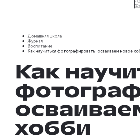
До
Ф
Домашняя школа
Журнал
Воспитание
Как научиться фотографировать: осваиваем новое хо
Как научи
фотограф
осваивае
хобби