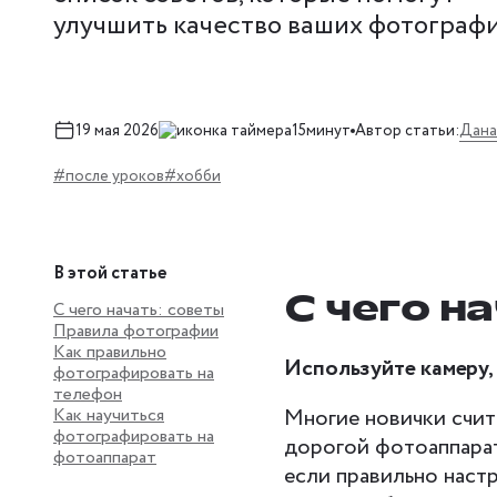
улучшить качество ваших фотографи
Дана
19 мая 2026
15минут
Автор статьи:
#после уроков
#хобби
В этой статье
С чего н
С чего начать: советы
Правила фотографии
Как правильно
Используйте камеру, 
фотографировать на
телефон
Как научиться
Многие новички счит
фотографировать на
дорогой фотоаппарат
фотоаппарат
если правильно настро