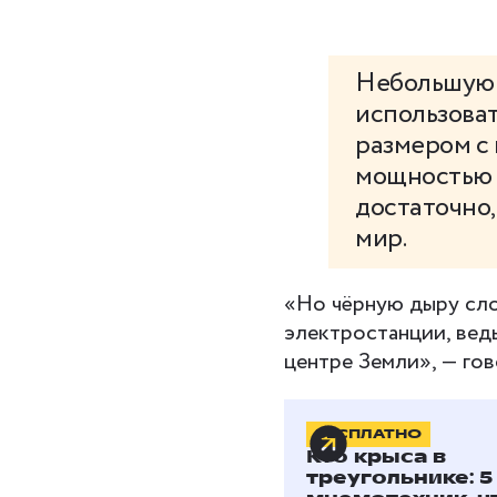
Небольшую 
использоват
размером с 
мощностью 
достаточно,
мир.
«Но чёрную дыру сло
электростанции, ведь
центре Земли», — гов
БЕСПЛАТНО
Почему ч
Кто крыса в
называю
треугольнике: 5