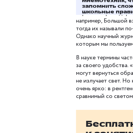
мнемотехник, 
запомнить сло
школьные прав
Термин «чёрная дыра»
например, Большой вз
тогда их называли п
Однако научный журн
которым мы пользуем
В науке термины час
за своего удобства. 
могут вернуться обр
не излучает свет. Но
очень ярко: в рентге
сравнимый со светом 
Бесплат