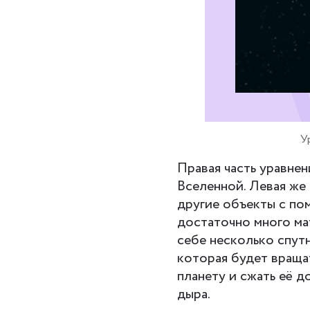
У
Правая часть уравне
Вселенной. Левая же 
другие объекты с по
достаточно много мат
себе несколько спутн
которая будет вращат
планету и сжать её д
дыра.