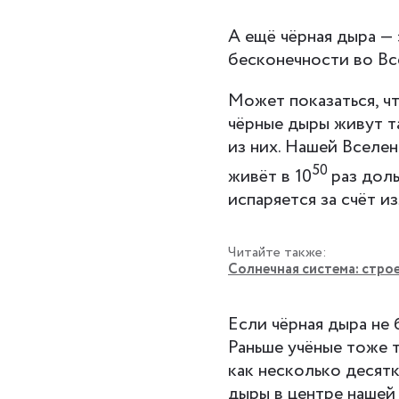
А ещё чёрная дыра —
бесконечности во Вс
Может показаться, чт
чёрные дыры живут та
из них. Нашей Вселен
50
живёт в 10
раз дол
испаряется за счёт из
Читайте также:
Солнечная система: стро
Если чёрная дыра не 
Раньше учёные тоже т
как несколько десят
дыры в центре нашей