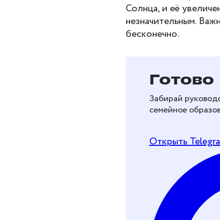
Солнца, и её увеличе
незначительным. Важн
бесконечно.
Бесплат
Готово
перейти
Забирай руководс
образов
семейное образов
Рассказываем, как 
Открыть Telegr
и перейти на дома
Хочу получить че