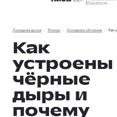
Фоксфорда
Домашняя школа
Журнал
Домашнее обучение
Как 
Как
устроены
чёрные
дыры и
почему