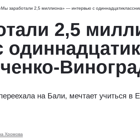
«Мы заработали 2,5 миллиона» — интервью с одиннадцатиклассни
отали 2,5 милл
с одиннадцати
тченко-Виногр
переехала на Бали, мечтает учиться в Е
на Хромова