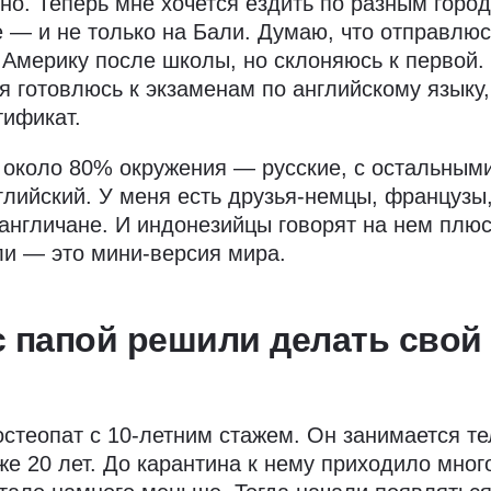
но. Теперь мне хочется ездить по разным горо
е — и не только на Бали. Думаю, что отправлюс
 Америку после школы, но склоняюсь к первой.
 я готовлюсь к экзаменам по английскому языку
тификат.
 около 80% окружения — русские, с остальным
глийский. У меня есть друзья-немцы, французы
англичане. И индонезийцы говорят на нем плюс
ли — это мини-версия мира.
с папой решили делать свой
стеопат с 10-летним стажем. Он занимается т
же 20 лет. До карантина к нему приходило мног