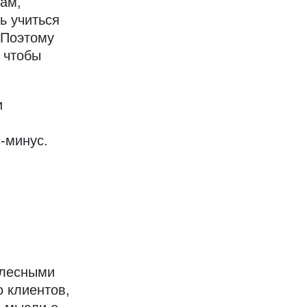
дам,
ь учиться
 Поэтому
, чтобы
и
,
-минус.
елесными
о клиентов,