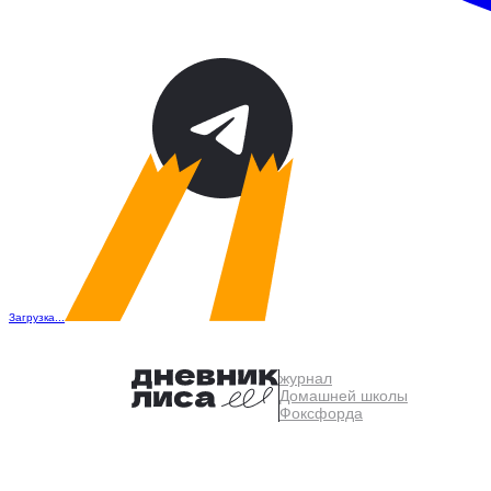
Загрузка...
журнал
Домашней школы
Фоксфорда