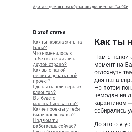
#дети о домашнем обучении
#достижения
#хобби
В этой статье
Как ты 
Как ты начала жить на
Бали?
Что изменилось в
Нам с папой о
тебе после жизни в
момент на Ба
другой стране?
Как вы с папой
отдохнуть та
решили делать свой
дня папа спр
проект?
Где вы нашли первых
Но потом пон
клиентов?
чемодан на д
Вы будете
карантином —
масштабироваться?
Какие проекты у тебя
собирались у
были после курса?
Над чем ты
До этого я у
работаешь сейчас?
не поддержал
Где тебе интереснее