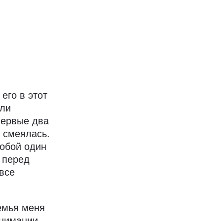
его в этот
или
первые два
 смеялась.
собой один
 перед
все
семья меня
онимании