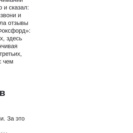
о и сказал:
озвони и
ала отзывы
«Фоксфорд»:
х, здесь
нчивая
третьих,
с чем
 в
и. За это