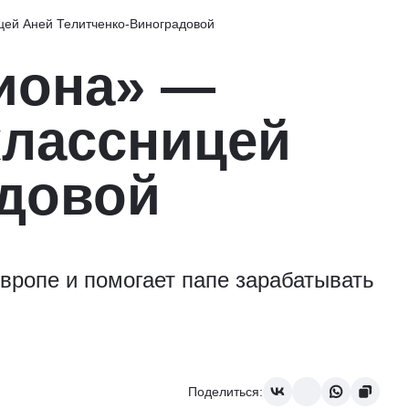
цей Аней Телитченко-Виноградовой
иона» —
классницей
адовой
вропе и помогает папе зарабатывать
Поделиться: