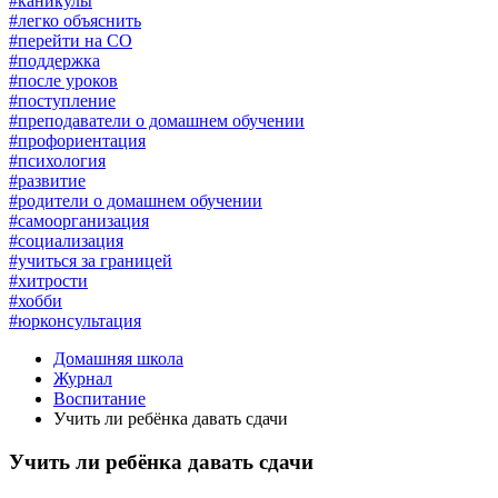
#каникулы
#легко объяснить
#перейти на СО
#поддержка
#после уроков
#поступление
#преподаватели о домашнем обучении
#профориентация
#психология
#развитие
#родители о домашнем обучении
#самоорганизация
#социализация
#учиться за границей
#хитрости
#хобби
#юрконсультация
Домашняя школа
Журнал
Воспитание
Учить ли ребёнка давать сдачи
Учить ли ребёнка давать сдачи