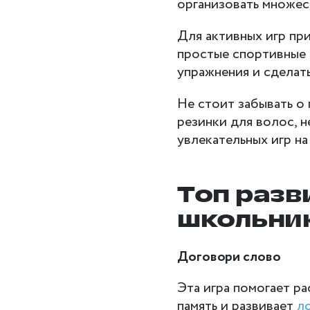
организовать множес
Для активных игр при
простые спортивные 
упражнения и сделат
Не стоит забывать о
резинки для волос, 
увлекательных игр н
Топ разв
школьни
Договори слово
Эта игра помогает р
память и развивает
л