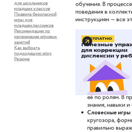
для школьников
обучения. В процесс
младших классов
поведения в коллект
Правила безопасной
инструкциям — все э
игры для
младшеклассников
Рекомендации по
организации игровых
БЕСПЛАТНО
Виды раз
занятий
Полезные упра
Как выбрать
младших
для коррекции
подходящую игру
дислексии у реб
Резюме
В зависимости от зад
младших школьников 
Ролевые игры
по
её по ролям. В 
знания, навыки 
Словесные игры
кругозора, форм
правильно выраж