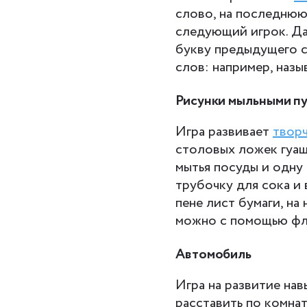
слово, на последнюю
следующий игрок. Да
букву предыдущего с
слов: например, назы
Рисунки мыльными п
Игра развивает
твор
столовых ложек гуаш
мытья посуды и одну
трубочку для сока и 
пене лист бумаги, на
можно с помощью фл
Автомобиль
Игра на развитие на
расставить по комнат