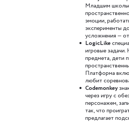
Младшим школьн
пространственно
эмоции, работат
эксперименты до
усложнения — от
LogicLike
специа
игровые задачи.
предмета, дети 
пространственны
Платформа включ
любит соревнова
Codemonkey
зна
через игру с об
персонажем, зап
так, что проигр
предлагает подс