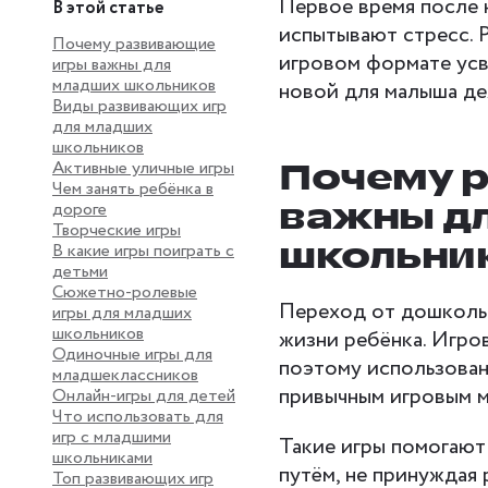
Первое время после 
В этой статье
испытывают стресс. 
Почему развивающие
игровом формате усв
игры важны для
младших школьников
новой для малыша де
Виды развивающих игр
для младших
школьников
Почему 
Активные уличные игры
Чем занять ребёнка в
важны д
дороге
Творческие игры
школьни
В какие игры поиграть с
детьми
Сюжетно-ролевые
Переход от дошкольн
игры для младших
школьников
жизни ребёнка. Игров
Одиночные игры для
поэтому использован
младшеклассников
привычным игровым м
Онлайн-игры для детей
Что использовать для
игр с младшими
Такие игры помогаю
школьниками
путём, не принуждая 
Топ развивающих игр