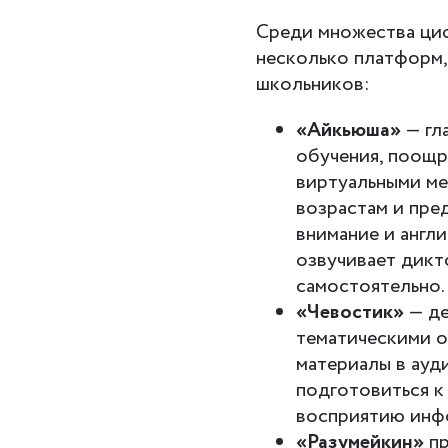
Среди множества ци
несколько платформ,
школьников:
«Айкьюша»
— гл
обучения, поощр
виртуальными ме
возрастам и пре
внимание и англ
озвучивает дикт
самостоятельно.
«Чевостик»
— де
тематическими о
материалы в ауд
подготовиться к
восприятию инфо
«Разумейкин»
пр