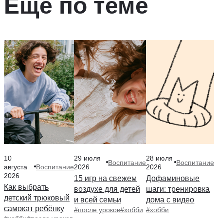
Ещё по теме
10
29 июля
28 июля
Воспитание
Воспитание
Воспитание
августа
2026
2026
2026
15 игр на свежем
Дофаминовые
Как выбрать
воздухе для детей
шаги: тренировка
детский трюковый
и всей семьи
дома с видео
самокат ребёнку
#после уроков
#хобби
#хобби