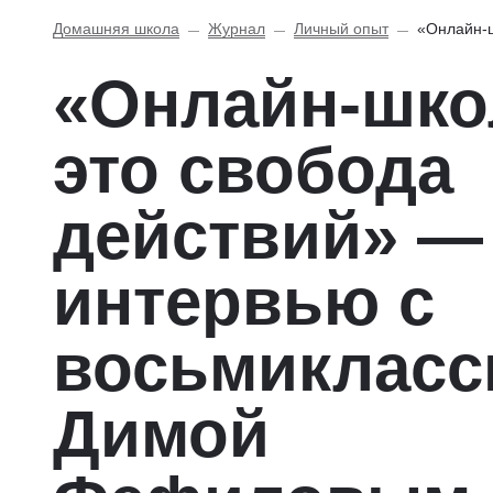
Домашняя школа
Журнал
Личный опыт
«Онлайн-ш
«Онлайн-шко
это свобода
действий» —
интервью с
восьмикласс
Димой