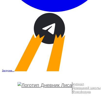
Загрузка...
журнал
Домашней школы
Фоксфорда