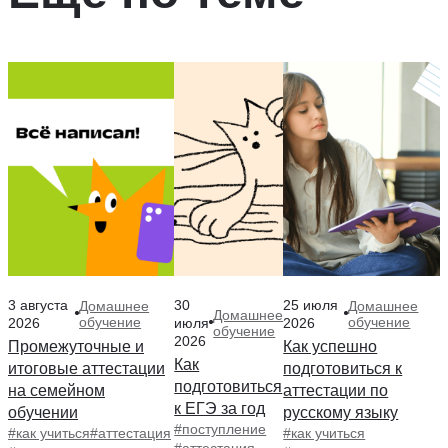
3 августа
30
25 июля
Домашнее
Домашнее
Домашнее
обучение
обучение
2026
июля
2026
обучение
2026
Промежуточные и
Как успешно
Как
итоговые аттестации
подготовиться к
подготовиться
на семейном
аттестации по
к ЕГЭ за год
обучении
русскому языку
#поступление
#как учиться
#аттестация
#как учиться