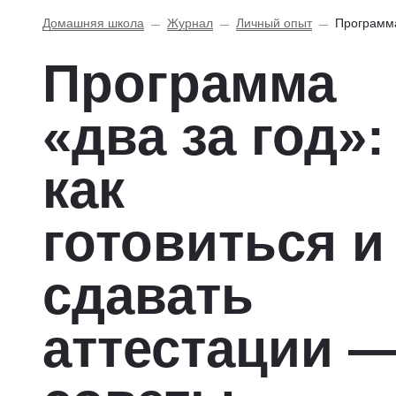
Домашняя школа
Журнал
Личный опыт
Программа
Программа
«два за год»:
как
готовиться и
сдавать
аттестации 