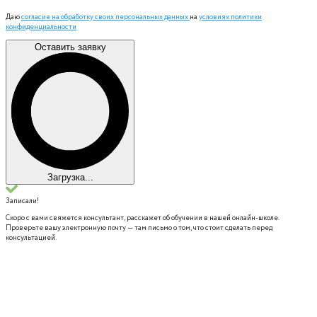
Даю
согласие на обработку своих персональных данных
на
условиях политики
конфиденциальности
Оставить заявку
Загрузка...
Записали!
Скоро с вами свяжется консультант, расскажет об обучении в нашей онлайн-школе.
Проверьте вашу электронную почту — там письмо о том, что стоит сделать перед
консультацией.