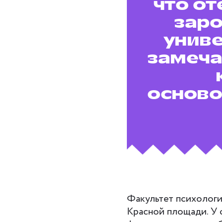
что от
заро
униве
замеча
осново
Факультет психологи
Красной площади. У 