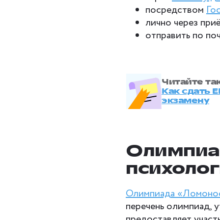
посредством
Го
лично через пр
отправить по поч
Читайте та
Как сдать 
экзамену
Олимпиа
психоло
Олимпиада «Ломоно
перечень олимпиад, 
предоставляет участ