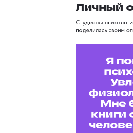
Личный 
Студентка психологи
поделилась своим оп
Я по
псих
Увл
физиол
Мне 
книги 
челове