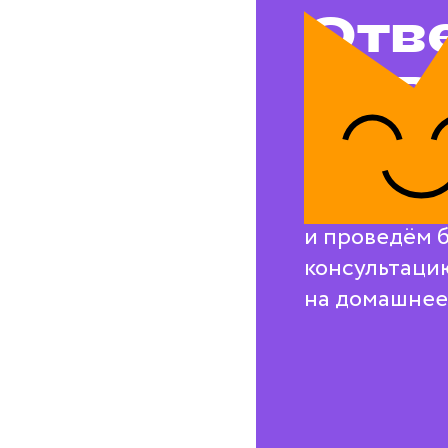
Отв
на в
воп
Свяжемся с в
и проведём 
консультаци
на домашнее