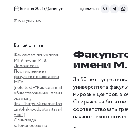
16 июня 2025
5минут
Поделиться:
#поступление
В этой статье
Факульте
Факультет психологии
МГУ имени М. В.
имени М.
Ломоносова
Поступление на
факультет психологии
За 50 лет существов
МГУ
университета факуль
[note text="Как сдать ЕГЭ по
обществознанию: план подготовки к
мировых центров в о
экзамену"
Опираясь на богатое
link="https://externat.foxford.ru/polezno-
соответствовать тре
znat/kak-podgotovitsya-k-ege-za-odin-
god"]
научно-технологичес
Олимпиада
«Ломоносов» по