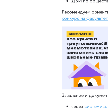
ДВИ по обществ
Рекомендуем ориент
конкурс на факульте
На сайте ВУЗа указа
БЕСПЛАТНО
заявление на поступл
Кто крыса в
треугольнике: 5
личное заявление
мнемотехник, 
документ, удост
запомнить сло
школьные прав
документ об об
документ, подт
учета;
фотография раз
заявление о сог
Заявление и докуме
через
систему д