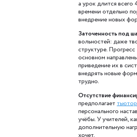
а урок длится всего 
времени отдельно по
внедрение новых фор
Заточенность под ш
вольностей: даже тв
структуре. Прогресс
основном направлены
приведение их в сис
внедрять новые форм
трудно.
Отсутствие финанси
предполагает
тьютор
персонального наста
учёбы. У учителей, к
дополнительную нагр
хочет.