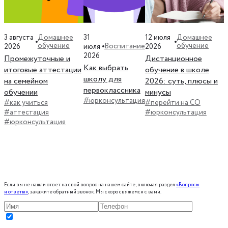
3 августа
31
12 июля
Домашнее
Домашнее
обучение
обучение
Воспитание
2026
июля
2026
2026
Промежуточные и
Дистанционное
Как выбрать
итоговые аттестации
обучение в школе
школу для
на семейном
2026: суть, плюсы и
первоклассника
обучении
минусы
#юрконсультация
#как учиться
#перейти на СО
#аттестация
#юрконсультация
#юрконсультация
Если вы не нашли ответ на свой вопрос на нашем сайте, включая раздел
«Вопросы
и ответы»
, закажите обратный звонок. Мы скоро свяжемся с вами.