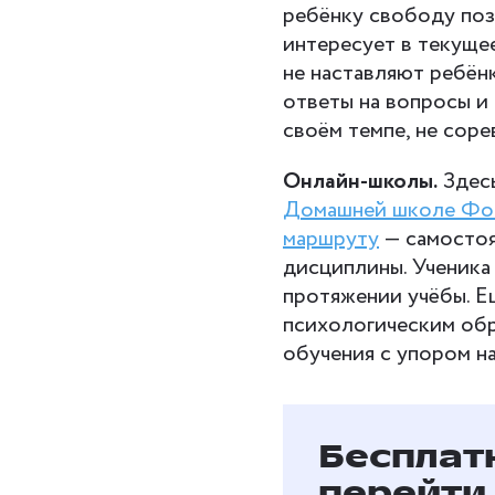
ребёнку свободу позн
интересует в текуще
не наставляют ребёнк
ответы на вопросы и 
своём темпе, не соре
Онлайн-школы.
Здесь
Домашней школе Фо
маршруту
— самостоя
дисциплины. Ученика
протяжении учёбы. Е
психологическим об
обучения с упором н
Бесплат
перейти