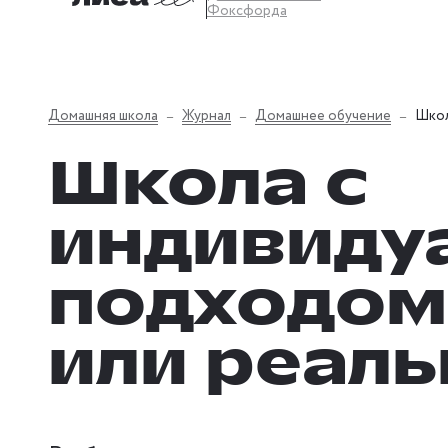
Фоксфорда
Домашняя школа
Журнал
Домашнее обучение
Школ
Школа с
индивиду
подходом
или реаль