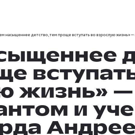
ем насыщеннее детство, тем проще вступать во взрослую жизнь» 
сыщеннее д
ще вступать
ю жизнь» —
антом и уч
рда Андре