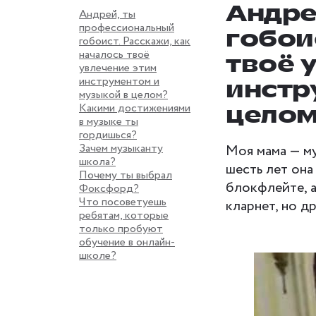
Андре
Андрей, ты
профессиональный
гобои
гобоист. Расскажи, как
началось твоё
твоё 
увлечение этим
инструментом и
инстр
музыкой в целом?
Какими достижениями
цело
в музыке ты
гордишься?
Зачем музыканту
Моя мама — му
школа?
шесть лет она
Почему ты выбрал
блокфлейте, а
Фоксфорд?
Что посоветуешь
кларнет, но д
ребятам, которые
только пробуют
обучение в онлайн-
школе?