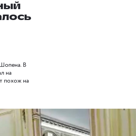
ный
алось
 Шопена. В
ал на
т похож на