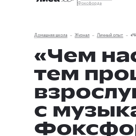
Фоксфорда
Домашняя школа
Журнал
Личный опыт
«Ч
«Чем на
тем про
взрослу
с музык
Фоксфо