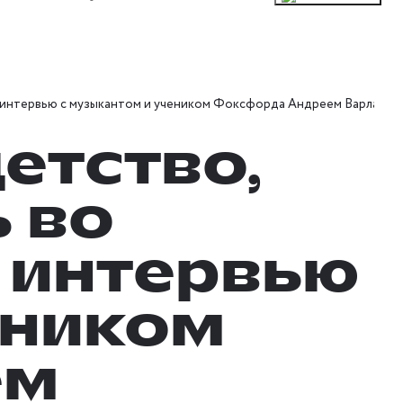
— интервью с музыкантом и учеником Фоксфорда Андреем Варламо
етство,
 во
 интервью
еником
ем