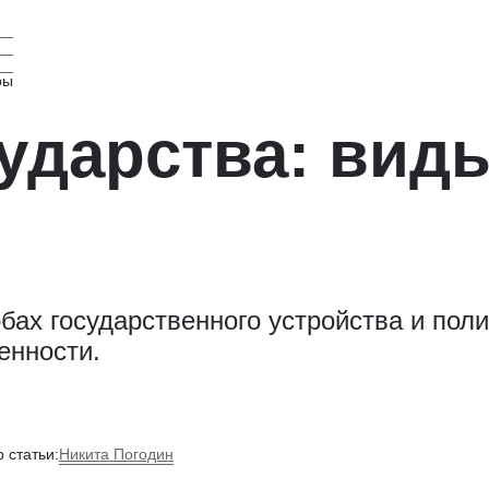
ры
дарства: виды
бах государственного устройства и пол
енности.
Никита Погодин
 статьи: