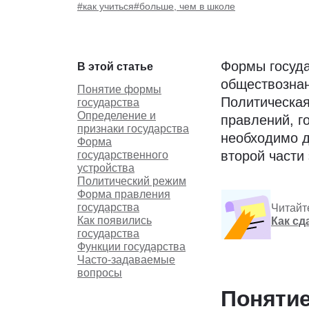
#как учиться
#больше, чем в школе
Формы госуда
В этой статье
обществознан
Понятие формы
Политическая
государства
Определение и
правлений, г
признаки государства
необходимо д
Форма
второй части
государственного
устройства
Политический режим
Форма правления
государства
Читайт
Как появились
Как сд
государства
Функции государства
Часто-задаваемые
вопросы
Поняти