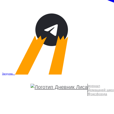
Загрузка...
журнал
Домашней шко
Фоксфорда