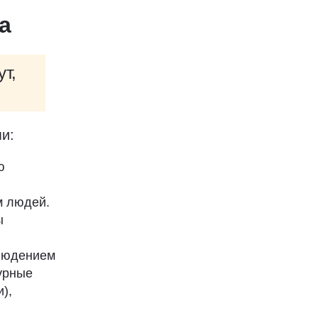
а
т,
.
и:
ю
м людей.
ы
блюдением
урные
),