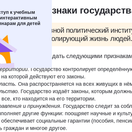
ение и признаки государств
ступ к учебным
 интерактивным
инарам для детей
дарство
— основной политический институ
изующий и контролирующий жизнь людей
рство должно обладать следующими признакам
ерритории
. Государство контролирует определённу
 на которой действуют его законы.
власть.
Она распространяется на всех живущих в нё
льство.
Государство издаёт законы, которым должн
все, кто находится на его территории.
равления и принуждения.
Государство следит за со
ыполняет другие функции: поощряет научные и культ
 обеспечивает социальные гарантии (пособия, пенсии
ь граждан и многое другое.