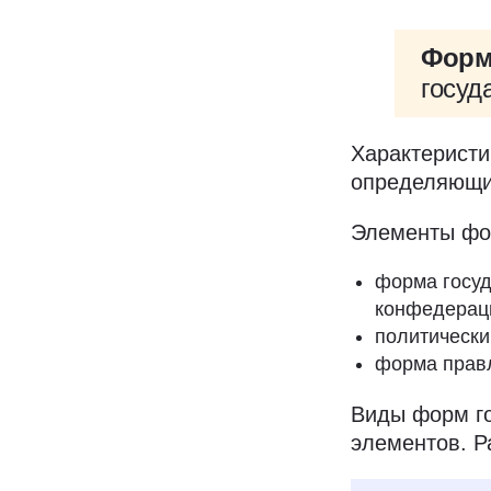
Форм
госуд
Характеристи
определяющие
Элементы фо
форма госуд
конфедерац
политически
форма правл
Виды форм го
элементов. Р