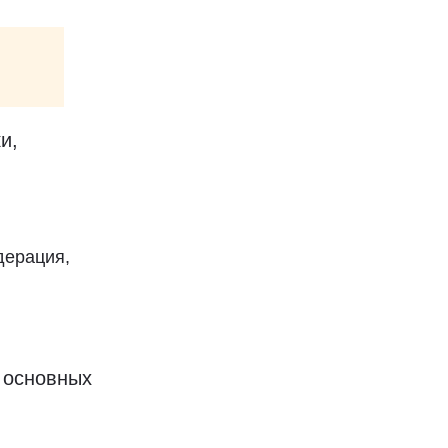
и,
дерация,
 основных