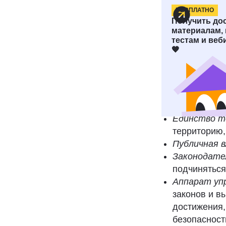
БЕСПЛАТНО
Определ
Получить до
материалам,
тестам и веб
Госу
🧡
орган
Любое госуда
Единство т
территорию,
Публичная 
Законодате
подчиняться 
Аппарат уп
законов и в
достижения,
безопасност