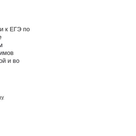
и к ЕГЭ по
е
м
жимов
ой и во
ну