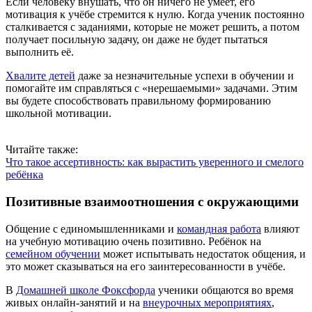
Если человеку внушать, что он ничего не умеет, его
мотивация к учёбе стремится к нулю. Когда ученик постоянно
сталкивается с заданиями, которые не может решить, а потом
получает посильную задачу, он даже не будет пытаться
выполнить её.
Хвалите детей
даже за незначительные успехи в обучении и
помогайте им справляться с «нерешаемыми» задачами. Этим
вы будете способствовать правильному формированию
школьной мотивации.
Читайте также:
Что такое ассертивность: как вырастить уверенного и смелого
ребёнка
Позитивные взаимоотношения с окружающими
Общение с единомышленниками и
командная работа
влияют
на учебную мотивацию очень позитивно. Ребёнок на
семейном обучении
может испытывать недостаток общения, и
это может сказываться на его заинтересованности в учёбе.
В
Домашней школе Фоксфорда
ученики общаются во время
живых онлайн-занятий и на
внеурочных мероприятиях
,