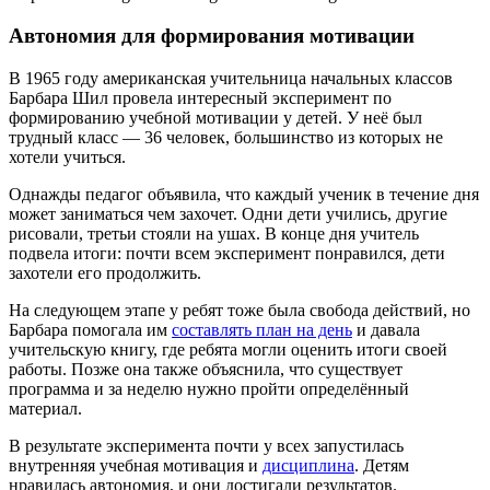
Автономия для формирования мотивации
В 1965 году американская учительница начальных классов
Барбара Шил провела интересный эксперимент по
формированию учебной мотивации у детей. У неё был
трудный класс — 36 человек, большинство из которых не
хотели учиться.
Однажды педагог объявила, что каждый ученик в течение дня
может заниматься чем захочет. Одни дети учились, другие
рисовали, третьи стояли на ушах. В конце дня учитель
подвела итоги: почти всем эксперимент понравился, дети
захотели его продолжить.
На следующем этапе у ребят тоже была свобода действий, но
Барбара помогала им
составлять план на день
и давала
учительскую книгу, где ребята могли оценить итоги своей
работы. Позже она также объяснила, что существует
программа и за неделю нужно пройти определённый
материал.
В результате эксперимента почти у всех запустилась
внутренняя учебная мотивация и
дисциплина
. Детям
нравилась автономия, и они достигали результатов.