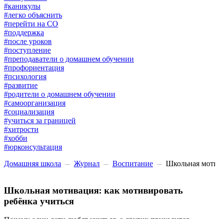
#каникулы
#легко объяснить
#перейти на СО
#поддержка
#после уроков
#поступление
#преподаватели о домашнем обучении
#профориентация
#психология
#развитие
#родители о домашнем обучении
#самоорганизация
#социализация
#учиться за границей
#хитрости
#хобби
#юрконсультация
Домашняя школа
Журнал
Воспитание
Школьная мотив
Школьная мотивация: как мотивировать
ребёнка учиться