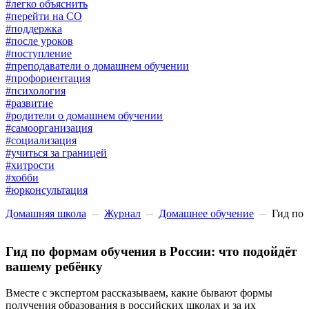
#легко объяснить
#перейти на СО
#поддержка
#после уроков
#поступление
#преподаватели о домашнем обучении
#профориентация
#психология
#развитие
#родители о домашнем обучении
#самоорганизация
#социализация
#учиться за границей
#хитрости
#хобби
#юрконсультация
Домашняя школа
Журнал
Домашнее обучение
Гид по 
Гид по формам обучения в России: что подойдёт
вашему ребёнку
Вместе с экспертом рассказываем, какие бывают формы
получения образования в российских школах и за их