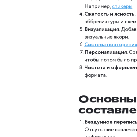
Например,
стикеры
.
Сжатость и ясность
аббревиатуры и схем
Визуализация
. Доба
визуальные якори.
Система повторени
Персонализация
. С
чтобы потом было пр
Чистота и оформле
формата.
Основны
составле
Бездумное перепис
Отсутствие вовлечё