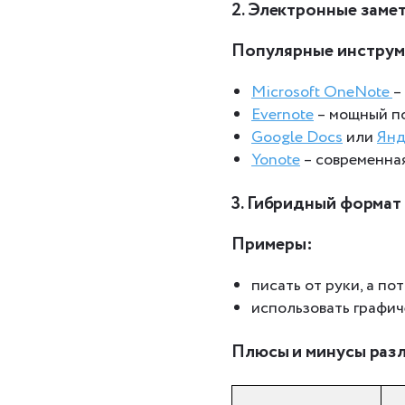
2. Электронные заме
Популярные инструм
Microsoft OneNote
–
Evernote
– мощный по
Google Docs
или
Янд
Yonote
– современная
3.
Гибридный формат
Примеры:
писать от руки, а по
использовать графич
Плюсы и минусы раз