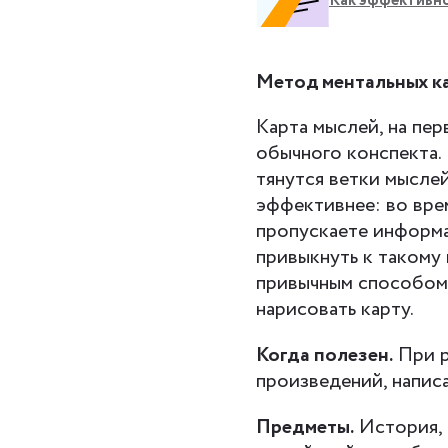
Как эффективно
Метод ментальных к
Карта мыслей, на пер
обычного конспекта. 
тянутся ветки мыслей
эффективнее: во вре
пропускаете информа
привыкнуть к такому 
привычным способом,
нарисовать карту.
Когда полезен.
При р
произведений, напис
Предметы.
История, 