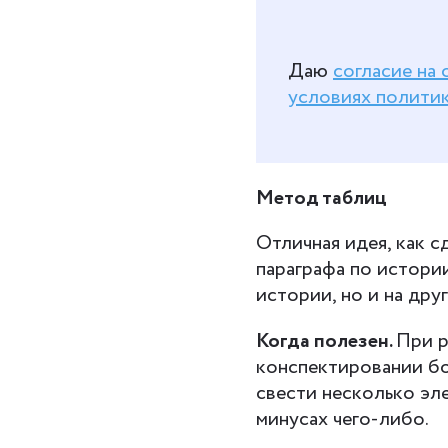
Даю
согласие на
условиях полити
Метод таблиц
Отличная идея, как с
параграфа по истории
истории, но и на дру
Когда полезен.
При р
конспектировании бо
свести несколько эле
минусах чего-либо.