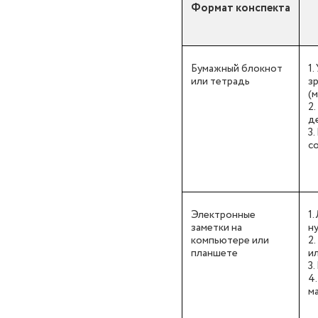
Формат конспекта
Бумажный блокнот
1
или тетрадь
з
(
2
д
3.
с
Электронные
1
заметки на
н
компьютере или
2
планшете
и
3
4
м