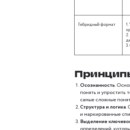
Гибридный формат
1
х
2
д
3
Принципы
Осознанность
. Осно
понять и упростить 
самые сложные понят
Структура и логика
.
и маркированные спи
Выделение ключевог
определений, которы