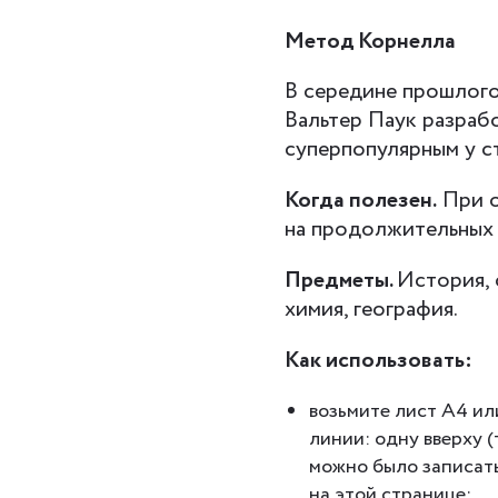
Метод Корнелла
В середине прошлого
Вальтер Паук разраб
суперпопулярным у ст
Когда полезен.
При о
на продолжительных 
Предметы.
История, 
химия, география.
Как использовать:
возьмите лист А4 ил
линии: одну вверху (
можно было записат
на этой странице;