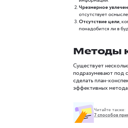
информации.
Чрезмерное увлече
отсутствует осмысле
Отсутствие цели
, к
понадобится ли в бу
Методы 
Существует нескольк
подразумевают под с
сделать план-конспе
эффективных метода
Читайте также:
7 способов при