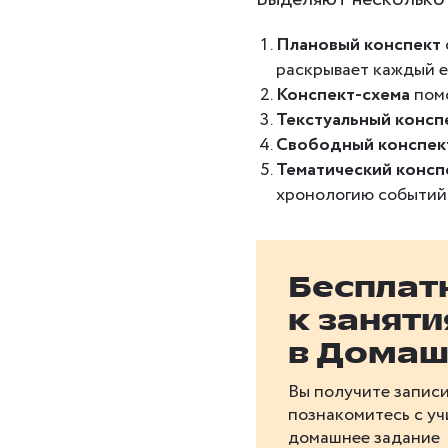
Плановый конспект
раскрывает каждый е
Конспект-схема
помо
Текстуальный консп
Свободный конспек
Тематический консп
хронологию событий
Бесплат
к занят
в Домаш
Вы получите записи
познакомитесь с у
домашнее задание