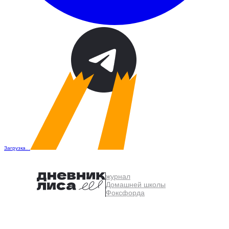
Загрузка...
журнал
Домашней школы
Фоксфорда