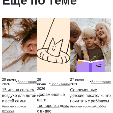
Ещё по теме
29 июля
28
27 июля
Воспитание
Воспитание
Воспитание
2026
июля
2026
2026
15 игр на свежем
Современные
Дофаминовые
воздухе для детей
детские писатели: что
шаги:
и всей семьи
почитать с ребёнком
тренировка дома
#после уроков
#после уроков
#хобби
#хобби
с видео