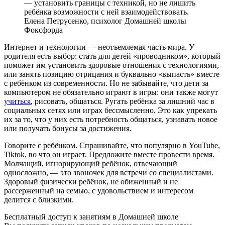
— установить границы с техникой, но не лишить
ребёнка возможности с ней взаимодействовать.
Елена Петрусенко, психолог Домашней школы
Фоксфорда
Интернет и технологии — неотъемлемая часть мира. У
родителя есть выбор: стать для детей «проводником», который
поможет им установить здоровые отношения с технологиями,
или занять позицию отрицания и буквально «выпасть» вместе
с ребёнком из современности. Но не забывайте, что дети за
компьютером не обязательно играют в игры: они также могут
учиться
, рисовать, общаться. Ругать ребёнка за лишний час в
социальных сетях или играх бессмысленно. Это как упрекать
их за то, что у них есть потребность общаться, узнавать новое
или получать бонусы за достижения.
Говорите с ребёнком. Спрашивайте, что популярно в YouTube,
Tiktok, во что он играет. Предложите вместе провести время.
Молчащий, игнорирующий ребёнок, отвечающий
односложно, — это звоночек для встречи со специалистами.
Здоровый физически ребёнок, не обиженный и не
рассерженный на семью, с удовольствием и интересом
делится с близкими.
Бесплатный доступ к занятиям в Домашней школе