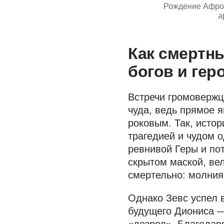
Рождение Афрод
а
Как смертн
богов и гер
Встречи громовержц
чуда, ведь прямое 
роковым. Так, исто
трагедией и чудом 
ревнивой Геры и по
скрытом маской, вел
смертельно: молния
Однако Зевс успел
будущего Диониса — 
«дозрел». Благодаря