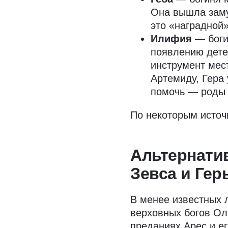
Она вышла заму
это «наградной
Илифия
— боги
появлению детей
инструмент мес
Артемиду, Гера
помочь — роды 
По некоторым источн
Альтернатив
Зевса и Ге
В менее известных 
верховных богов Ол
преданиях Арес и е