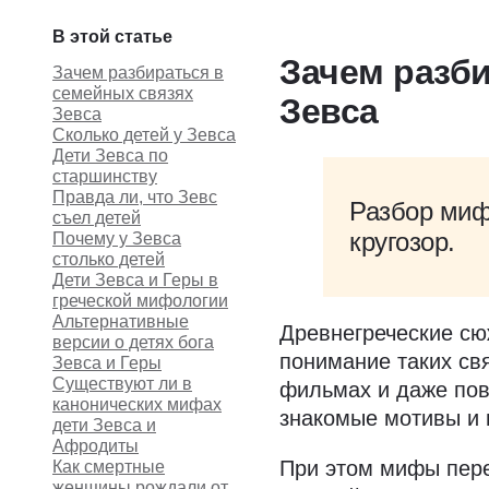
В этой статье
Зачем разб
Зачем разбираться в
семейных связях
Зевса
Зевса
Сколько детей у Зевса
Дети Зевса по
старшинству
Правда ли, что Зевс
Разбор миф
съел детей
кругозор.
Почему у Зевса
столько детей
Дети Зевса и Геры в
греческой мифологии
Альтернативные
Древнегреческие сю
версии о детях бога
понимание таких свя
Зевса и Геры
Существуют ли в
фильмах и даже пов
канонических мифах
знакомые мотивы и г
дети Зевса и
Афродиты
При этом мифы пере
Как смертные
женщины рождали от