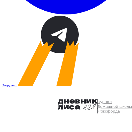
Загрузка...
журнал
Домашней школы
Фоксфорда