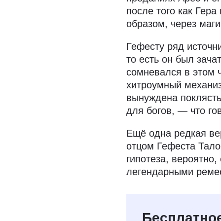
после того как Гера
образом, через маги
Гефесту ряд источн
то есть он был зача
сомневался в этом ч
хитроумный механиз
вынуждена покляст
для богов, — что го
Ещё одна редкая вер
отцом Гефеста Тало
гипотеза, вероятно,
легендарными ремес
Бесплатное