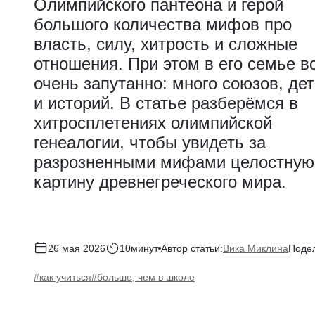
Олимпийского пантеона и герой
большого количества мифов про
власть, силу, хитрость и сложные
отношения. При этом в его семье в
очень запутанно: много союзов, де
и историй. В статье разберёмся в
хитросплетениях олимпийской
генеалогии, чтобы увидеть за
разрозненными мифами целостную
картину древнегреческого мира.
Вика Миклина
26 мая 2026
10минут
Автор статьи:
Подел
#как учиться
#больше, чем в школе