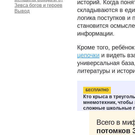
историй. Когда поня
Зевса богов и героев
складываются в еди
Вывод
логика поступков и 
становится осмысле
информации.
Кроме того, ребёнок
цепочки
и видеть вз
универсальная база,
литературы и истори
БЕСПЛАТНО
Сколько дет
Кто крыса в треуголь
мнемотехник, чтобы
сложные школьные 
Всего в ми
потомков 