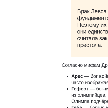
Брак Зевса
фундаменто
Поэтому их
они единств
считала за
престола.
Согласно мифам Дре
Арес
— бог вой
часто изобража
Гефест
— бог-к
из олимпийцев, 
Олимпа подчёрк
Геба
— богиня ю