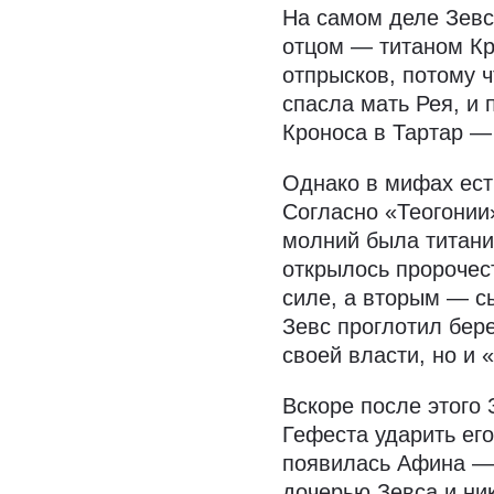
На самом деле Зевс 
отцом — титаном К
отпрысков, потому 
спасла мать Рея, и 
Кроноса в Тартар —
Однако в мифах есть
Согласно «Теогонии»
молний была титани
открылось пророчес
силе, а вторым — сы
Зевс проглотил бере
своей власти, но и 
Вскоре после этого
Гефеста ударить его
появилась Афина — 
дочерью Зевса и ник