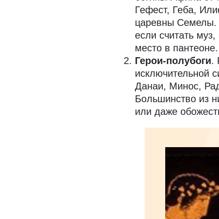
Гефест, Геба, Ил
царевны Семелы. В
если считать муз,
место в пантеоне.
Герои-полубоги
.
исключительной с
Данаи, Минос, Ра
Большинство из н
или даже обожест