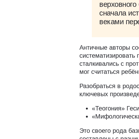
верховного 
сначала ист
веками пере
Античные авторы со
систематизировать 
сталкивались с про
мог считаться ребё
Разобраться в родо
ключевых произведе
«Теогония» Гесио
«Мифологическая
Это своего рода ба
составлены с разниц