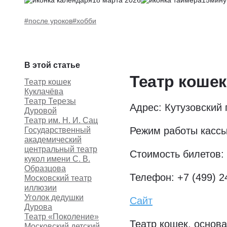
18 марта 2026
15мину
#после уроков
#хобби
В этой статье
Театр кошек
Театр кошек
Куклачёва
Театр Терезы
Адрес: Кутузовский 
Дуровой
Театр им. Н. И. Сац
Режим работы кассы:
Государственный
академический
центральный театр
Стоимость билетов: 
кукол имени С. В.
Образцова
Телефон: +7 (499) 2
Московский театр
иллюзии
Уголок дедушки
Сайт
Дурова
Театр «Поколение»
Театр кошек, основ
Московский детский