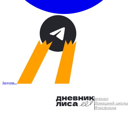
Загрузка...
журнал
Домашней школы
Фоксфорда