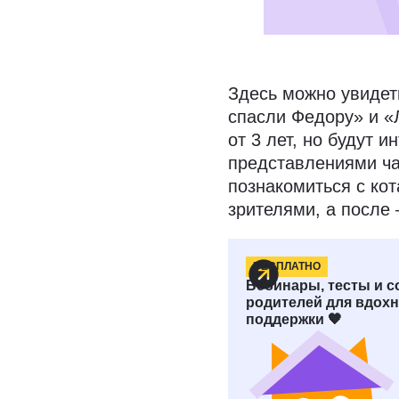
Здесь можно увидет
спасли Федору» и «
от 3 лет, но будут
представлениями ча
познакомиться с кот
зрителями, а после
БЕСПЛАТНО
Театр Тере
Вебинары, тесты и 
родителей для вдохн
поддержки 🧡
Адрес: улица Павлов
Режим работы кассы:
19:00, сб и вс — 10: