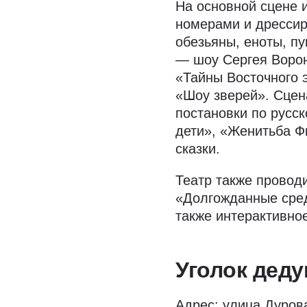
На основной сцене 
номерами и дресси
обезьяны, еноты, пу
— шоу Сергея Ворон
«Тайны Восточного 
«Шоу зверей». Сцен
постановки по русск
дети», «Женитьба Ф
сказки.
Театр также провод
«Долгожданные среды
также интерактивно
Уголок дед
Адрес: улица Дурова,