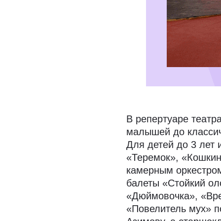
В репертуаре театр
малышей до классич
Для детей до 3 лет
«Теремок», «Кошкин
камерным оркестро
балеты «Стойкий ол
«Дюймовочка», «Вре
«Повелитель мух» п