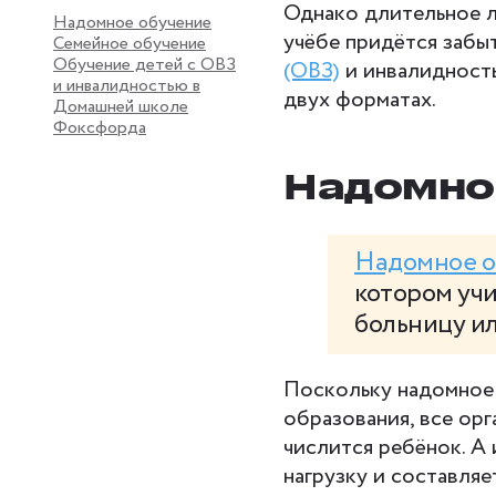
Однако длительное л
Надомное обучение
учёбе придётся забы
Семейное обучение
Обучение детей с ОВЗ
(ОВЗ)
и инвалидность
и инвалидностью в
двух форматах.
Домашней школе
Фоксфорда
Надомно
Надомное о
котором учи
больницу и
Поскольку надомное 
образования, все ор
числится ребёнок. А 
нагрузку и составляе