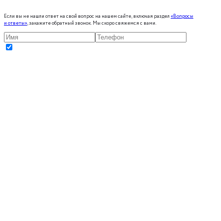
Если вы не нашли ответ на свой вопрос на нашем сайте, включая раздел
«Вопросы
и ответы»
, закажите обратный звонок. Мы скоро свяжемся с вами.