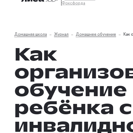
Фоксфорда
Домашняя школа
Журнал
Домашнее обучение
Как 
Как
организо
обучение
ребёнка с
инвалидн