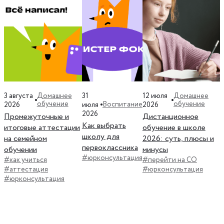
3 августа
31
12 июля
Домашнее
Домашнее
обучение
обучение
Воспитание
2026
июля
2026
2026
Промежуточные и
Дистанционное
Как выбрать
итоговые аттестации
обучение в школе
школу для
на семейном
2026: суть, плюсы и
первоклассника
обучении
минусы
#юрконсультация
#как учиться
#перейти на СО
#аттестация
#юрконсультация
#юрконсультация