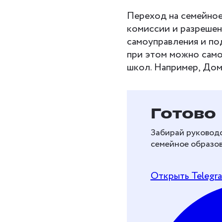
Переход на семейное
комиссии и разрешен
самоуправления и по
при этом можно само
школ. Например, До
Бесплат
Готово
перейти
Забирай руководс
образов
семейное образов
Рассказываем, как 
Открыть Telegr
и перейти на дома