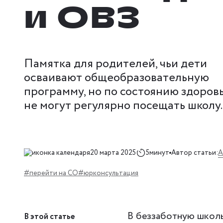
и ОВЗ
Памятка для родителей, чьи дети
осваивают общеобразовательную
программу, но по состоянию здоров
не могут регулярно посещать школу.
А
20 марта 2025
5минут
Автор статьи:
#перейти на СО
#юрконсультация
В беззаботную школь
В этой статье