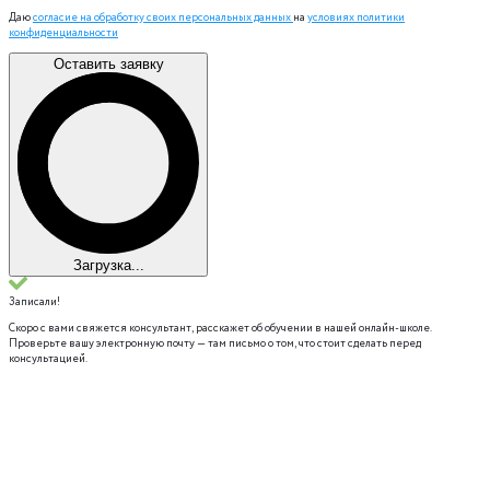
Даю
согласие на обработку своих персональных данных
на
условиях политики
конфиденциальности
Оставить заявку
Загрузка...
Записали!
Скоро с вами свяжется консультант, расскажет об обучении в нашей онлайн-школе.
Проверьте вашу электронную почту — там письмо о том, что стоит сделать перед
консультацией.