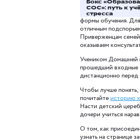
Бокс «Образов
Домашняя школа Фок
СОС»: путь к уч
процесса
детей с ОВ
стресса
формы обучения. Для
отличным подспорьем
Приверженцам семей
оказываем консульт
Учеником Домашней 
прошедший входные 
дистанционно перед 
Чтобы лучше понять,
почитайте
историю х
Насти детский цереб
дочери учиться нарав
О том, как присоеди
узнать на странице з